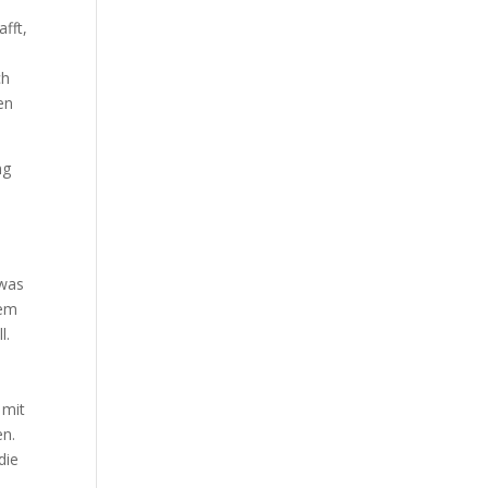
fft,
ch
en
ng
twas
sem
l.
 mit
en.
die