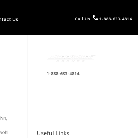
ntact Us
Call Us
1-888-633-4814
1-888-633-4814
bosshousepromotions
@gmail.com
255 N D St suite 401 h,
San Bernardino, CA
92410, United States
hin,
owohl
Useful Links