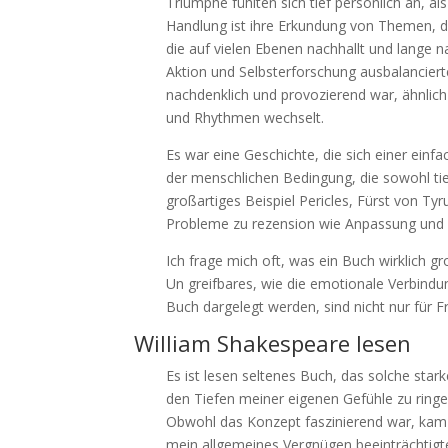
Triumphe fühlten sich tief persönlich an, als
Handlung ist ihre Erkundung von Themen, die
die auf vielen Ebenen nachhallt und lange na
Aktion und Selbsterforschung ausbalanciert
nachdenklich und provozierend war, ähnlic
und Rhythmen wechselt.
Es war eine Geschichte, die sich einer einf
der menschlichen Bedingung, die sowohl tie
großartiges Beispiel Pericles, Fürst von T
Probleme zu rezension wie Anpassung und W
Ich frage mich oft, was ein Buch wirklich g
Un greifbares, wie die emotionale Verbindun
Buch dargelegt werden, sind nicht nur für Fr
William Shakespeare lesen
Es ist lesen seltenes Buch, das solche star
den Tiefen meiner eigenen Gefühle zu ringe
Obwohl das Konzept faszinierend war, ka
mein allgemeines Vergnügen beeinträchtigt