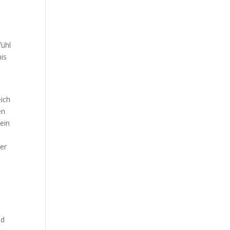
Our Work
Our Clients
fühl
nis
eich
en
 ein
s
er
,
nd