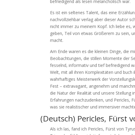
befriedigend als lesen melancholisch war.
Es ist ein seltenes Talent, das eine Erzählu
nachvollziehbar verlag aber dieser Autor s
nicht immer zu meinem Kopf. Ich liebe es, 
geben, Teil von etwas Größerem zu sein, un
macht.
Am Ende waren es die kleinen Dinge, die m
Beobachtungen, die stillen Momente der Sel
fesselnd, informativ und tief befriedigend wa
Welt, mit all ihren Komplexitäten und buch i
wahrhaftiges Meisterwerk der Vorstellungskr
Fest – extravagant, angenehm und manchmal
die Natur der Realität und unsere Stellung 
Erfahrungen nachzudenken, und Pericles, Fü
was sie realistischer und immersiver macht
(Deutsch) Pericles, Fürst 
Als ich las, fand ich Pericles, Fürst von T