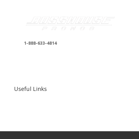
1-888-633-4814
bosshousepromotions@gmail.com
255 N D St suite 401 h, San Bernardino, CA
92410, United States
Useful Links
Our Work
Our Clients