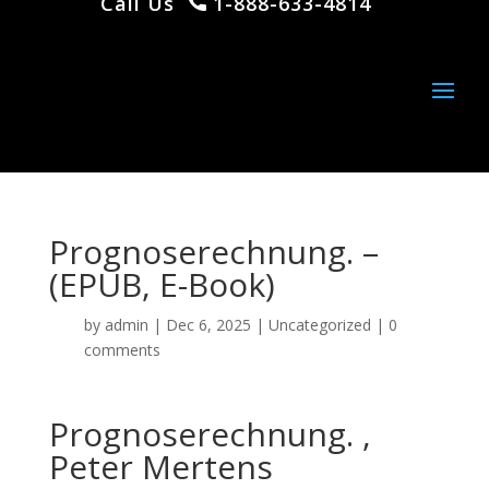
Call Us
1-888-633-4814
Prognoserechnung. –
(EPUB, E-Book)
by
admin
|
Dec 6, 2025
|
Uncategorized
|
0
comments
Prognoserechnung. ,
Peter Mertens