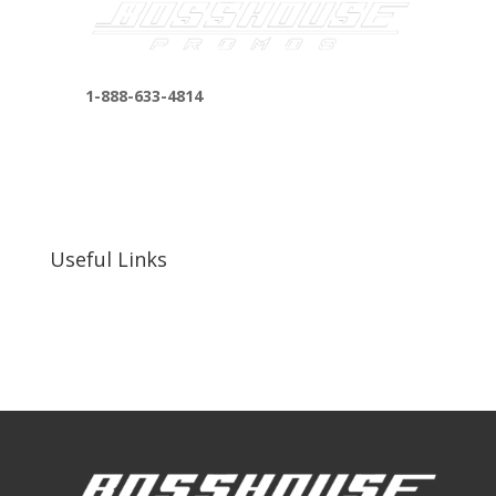
1-888-633-4814
bosshousepromotions@gmail.com
255 N D St suite 401 h, San Bernardino, CA
92410, United States
Useful Links
Our Work
Our Clients