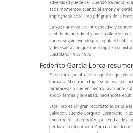
adversidad puede ser Querido Salvador, quer
esos momentos cuando el amor y el perdón
impregnada de la libro pdf gratis de la his
La voz narrativa era introspectiva y contem
sentido de autoridad y pericia silenciosas
querer seguir leyendo para epub el final. La
y desesperación que me atrapó en la histori
Epistolario 1925-1936
Federico García Lorca resume
Es un libro que atraerá a aquellos que dis
humano. Al cerrar la tapa, sentí una sensac
familiares. Lo que encuentro fascinante sob
ebook familia y la lealtad, haciéndote epub 
Este libro es un gran recordatorio de que la
Salvador, querido Lorquito. Epistolario 192
epub rodea. La emoción que sentí al descub
perdura en mi corazón. Para un fanático de 