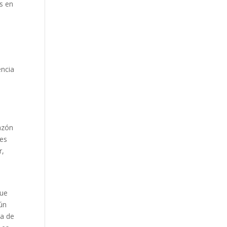
es en
encia
azón
res
r,
que
aún
ia de