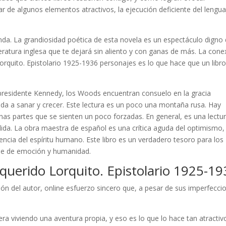
r de algunos elementos atractivos, la ejecución deficiente del lengua
nda. La grandiosidad poética de esta novela es un espectáculo digno
eratura inglesa que te dejará sin aliento y con ganas de más. La cone
rquito. Epistolario 1925-1936 personajes es lo que hace que un libro
l presidente Kennedy, los Woods encuentran consuelo en la gracia
uda a sanar y crecer. Este lectura es un poco una montaña rusa. Hay
as partes que se sienten un poco forzadas. En general, es una lectu
lida. La obra maestra de español es una crítica aguda del optimismo,
iencia del espíritu humano. Este libro es un verdadero tesoro para los
que de emoción y humanidad.
querido Lorquito. Epistolario 1925-19
ción del autor, online esfuerzo sincero que, a pesar de sus imperfecci
era viviendo una aventura propia, y eso es lo que lo hace tan atractiv