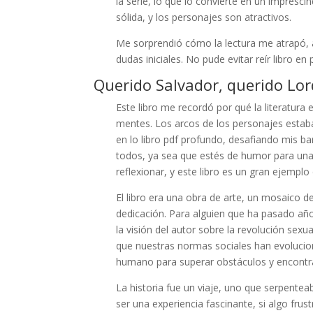
la serie, lo que lo convierte en un impresc
sólida, y los personajes son atractivos.
Me sorprendió cómo la lectura me atrapó, a
dudas iniciales. No pude evitar reír libro e
Querido Salvador, querido Lor
Este libro me recordó por qué la literatura
mentes. Los arcos de los personajes estaba
en lo libro pdf profundo, desafiando mis ba
todos, ya sea que estés de humor para una 
reflexionar, y este libro es un gran ejemplo 
El libro era una obra de arte, un mosaico d
dedicación. Para alguien que ha pasado añ
la visión del autor sobre la revolución sexu
que nuestras normas sociales han evolucion
humano para superar obstáculos y encontr
La historia fue un viaje, uno que serpentea
ser una experiencia fascinante, si algo fru