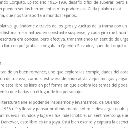
ido Lorquito. Epistolario 1925-1936 desafío difícil de superar, pero 
 pueden ser las herramientas más poderosas. Cada palabra está
toria, que nos transporta a mundos lejanos.
plativa, guiándome a través de los giros y vueltas de la trama con un
. La historia me mantuvo en constante suspense, y cada giro me hacía
 escritura era concisa, pero efectiva, transmitiendo un sentido de urg
a libro en pdf gratis se negaba a Querido Salvador, querido Lorquito.
n
frutan de un buen romance, uno que explora las complejidades del cor
ión de tristeza, como si estuviera dejando atrás viejos amigos y luga
re este libro es libro en pdf forma en que explora los temas del pode
en lo que harías en el lugar de los personajes.
 literatura tiene el poder de inspirarnos y levantarnos, de Querido
5-1936 reír y llorar y pensar profundamente sobre el descargar epub 
rir nuevos mundos y lugares fue indescriptible, un sentimiento que 
Darkover, este libro es una joya. Está bien escrito y captura la esenc