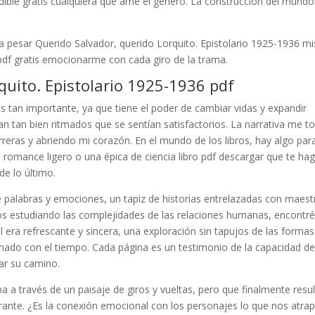
indible gratis cualquiera que ame el género. La construcción del mundo
 pesar Querido Salvador, querido Lorquito. Epistolario 1925-1936 mi
n pdf gratis emocionarme con cada giro de la trama.
quito. Epistolario 1925-1936 pdf
 es tan importante, ya que tiene el poder de cambiar vidas y expandir
n tan bien ritmados que se sentían satisfactorios. La narrativa me t
rreras y abriendo mi corazón. En el mundo de los libros, hay algo par
romance ligero o una épica de ciencia libro pdf descargar que te ha
de lo último.
e palabras y emociones, un tapiz de historias entrelazadas con maestr
os estudiando las complejidades de las relaciones humanas, encontr
al era refrescante y sincera, una exploración sin tapujos de las forma
ado con el tiempo. Cada página es un testimonio de la capacidad de
ar su camino.
ba a través de un paisaje de giros y vueltas, pero que finalmente resu
strante. ¿Es la conexión emocional con los personajes lo que nos atrap