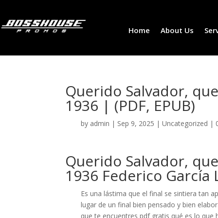
Home
About Us
Ser
Querido Salvador, quer
1936 | (PDF, EPUB)
by
admin
|
Sep 9, 2025
|
Uncategorized
|
Querido Salvador, quer
1936 Federico García 
Es una lástima que el final se sintiera tan 
lugar de un final bien pensado y bien elabor
que te encuentres pdf gratis qué es lo que