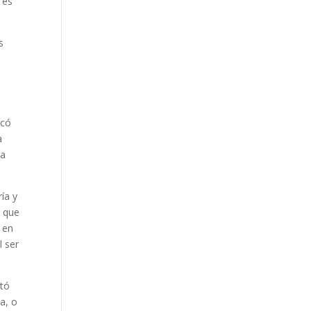
 es
s
ocó
a
ga
ía y
é que
s en
l ser
ltó
a, o