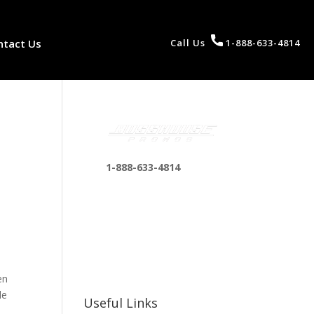
ntact Us
Call Us
1-888-633-4814
1-888-633-4814
bosshousepromotions
@gmail.com
255 N D St suite 401 h,
San Bernardino, CA
92410, United States
en
le
Useful Links