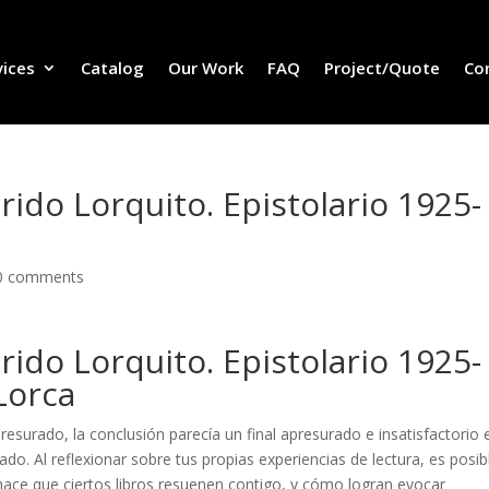
vices
Catalog
Our Work
FAQ
Project/Quote
Co
ido Lorquito. Epistolario 1925-
0 comments
ido Lorquito. Epistolario 1925-
Lorca
apresurado, la conclusión parecía un final apresurado e insatisfactorio 
ado. Al reflexionar sobre tus propias experiencias de lectura, es posib
 hace que ciertos libros resuenen contigo, y cómo logran evocar