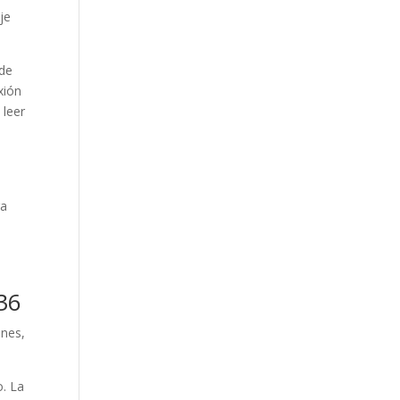
Our Work
je
Our Clients
 de
xión
 leer
ra
36
ones,
o. La