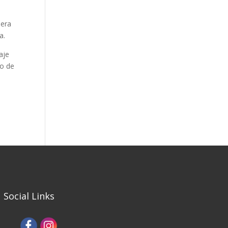
nera
a.
aje
ro de
Social Links