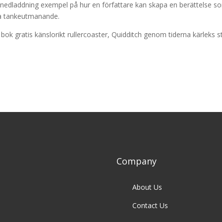
f nedladdning exempel på hur en författare kan skapa en berättelse s
a tankeutmanande.
 bok gratis känslorikt rullercoaster, Quidditch genom tiderna kärleks s
Company
About Us
Contact Us