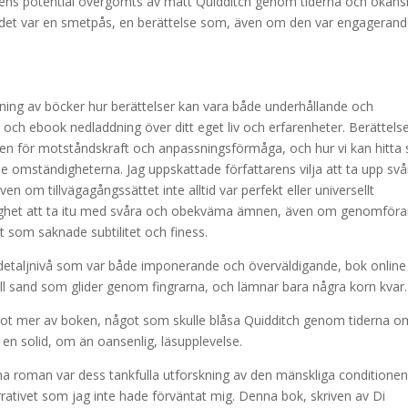
elsens potential övergömts av matt Quidditch genom tiderna och okänsl
t det var en smetpås, en berättelse som, även om den var engagerande,
sning av böcker hur berättelser kan vara både underhållande och
a och ebook nedladdning över ditt eget liv och erfarenheter. Berättels
en för motståndskraft och anpassningsförmåga, och hur vi kan hitta 
omständigheterna. Jag uppskattade författarens vilja att ta upp svå
om tillvägagångssättet inte alltid var perfekt eller universellt
villighet att ta itu med svåra och obekväma ämnen, även om genomför
t som saknade subtilitet och finess.
detaljnivå som var både imponerande och överväldigande, bok online
ull sand som glider genom fingrarna, och lämnar bara några korn kvar.
något mer av boken, något som skulle blåsa Quidditch genom tiderna o
en solid, om än oansenlig, läsupplevelse.
 roman var dess tankfulla utforskning av den mänskliga conditionen
narrativet som jag inte hade förväntat mig. Denna bok, skriven av Di