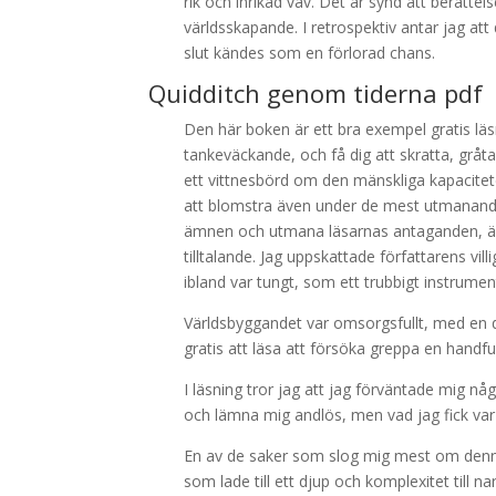
rik och inrikad väv. Det är synd att berätt
världsskapande. I retrospektiv antar jag at
slut kändes som en förlorad chans.
Quidditch genom tiderna pdf
Den här boken är ett bra exempel gratis lä
tankeväckande, och få dig att skratta, gråt
ett vittnesbörd om den mänskliga kapacitet
att blomstra även under de mest utmanande 
ämnen och utmana läsarnas antaganden, även 
tilltalande. Jag uppskattade författarens 
ibland var tungt, som ett trubbigt instrumen
Världsbyggandet var omsorgsfullt, med en 
gratis att läsa att försöka greppa en handf
I läsning tror jag att jag förväntade mig 
och lämna mig andlös, men vad jag fick var 
En av de saker som slog mig mest om denna
som lade till ett djup och komplexitet till 