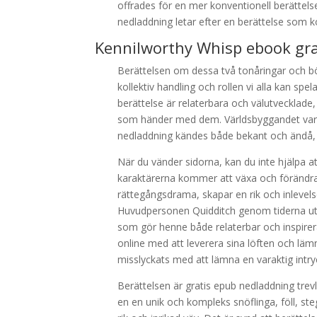
offrades för en mer konventionell berättels
nedladdning letar efter en berättelse som 
Kennilworthy Whisp ebook gra
Berättelsen om dessa två tonåringar och bö
kollektiv handling och rollen vi alla kan spe
berättelse är relaterbara och välutvecklade, 
som händer med dem. Världsbyggandet var no
nedladdning kändes både bekant och ändå, f
När du vänder sidorna, kan du inte hjälpa 
karaktärerna kommer att växa och förändra
rättegångsdrama, skapar en rik och inlevelse
Huvudpersonen Quidditch genom tiderna ut, b
som gör henne både relaterbar och inspirer
online med att leverera sina löften och l
misslyckats med att lämna en varaktig intry
Berättelsen är gratis epub nedladdning trev
en en unik och kompleks snöflinga, föll, st