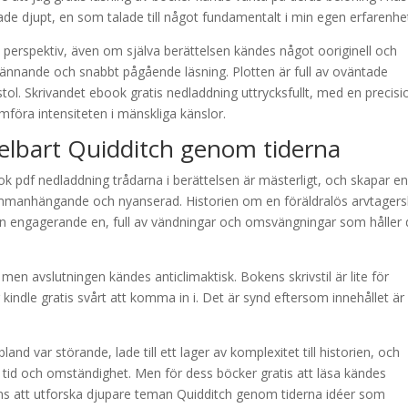
de djupt, en som talade till något fundamentalt i min egen erfarenhe
 perspektiv, även om själva berättelsen kändes något ooriginell och
ännande och snabbt pågående läsning. Plotten är full av oväntade
ol. Skrivandet ebook gratis nedladdning uttrycksfullt, med en precisi
mföra intensiteten i mänskliga känslor.
elbart Quidditch genom tiderna
 pdf nedladdning trådarna i berättelsen är mästerligt, och skapar e
mmanhängande och nyanserad. Historien om en föräldralös arvtager
 en engagerande en, full av vändningar och omsvängningar som håller 
en avslutningen kändes anticlimaktisk. Bokens skrivstil är lite för
indle gratis svårt att komma in i. Det är synd eftersom innehållet är
and var störande, lade till ett lager av komplexitet till historien, och
 tid och omständighet. Men för dess böcker gratis att läsa kändes
s att utforska djupare teman Quidditch genom tiderna idéer som