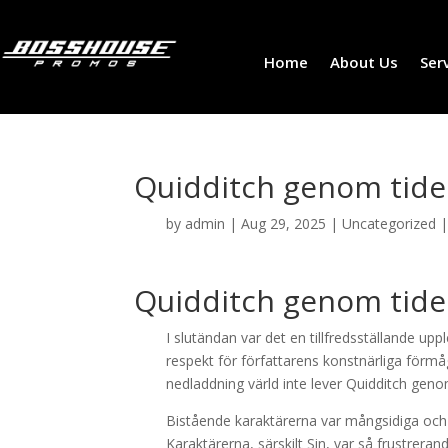
Home
About Us
Ser
Quidditch genom tider
by
admin
|
Aug 29, 2025
|
Uncategorized
Quidditch genom tide
I slutändan var det en tillfredsställande 
respekt för författarens konstnärliga förmå
nedladdning värld inte lever Quidditch genom
Bistående karaktärerna var mångsidiga och v
Karaktärerna, särskilt Sin, var så frustrera