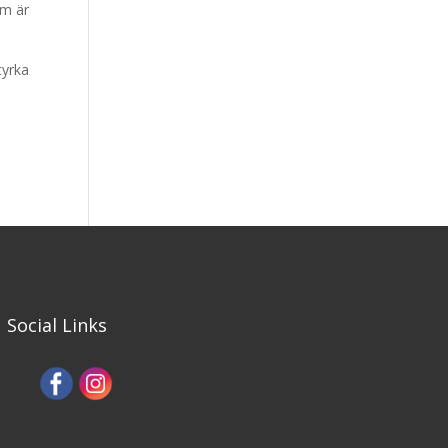
om är
tyrka
Social Links