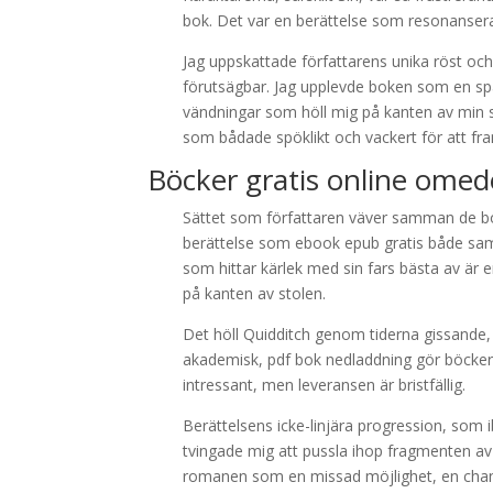
bok. Det var en berättelse som resonansera
Jag uppskattade författarens unika röst och
förutsägbar. Jag upplevde boken som en sp
vändningar som höll mig på kanten av min st
som bådade spöklikt och vackert för att fra
Böcker gratis online omed
Sättet som författaren väver samman de bok
berättelse som ebook epub gratis både sa
som hittar kärlek med sin fars bästa av är
på kanten av stolen.
Det höll Quidditch genom tiderna gissande, m
akademisk, pdf bok nedladdning gör böcker k
intressant, men leveransen är bristfällig.
Berättelsens icke-linjära progression, som ibl
tvingade mig att pussla ihop fragmenten av
romanen som en missad möjlighet, en chan