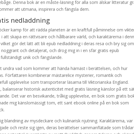
ebåge. Denna bok är en måste-läsning för alla som älskar litteratur gr
kommer att utmana, inspirera och fängsla dem.
tis nedladdning
cker kamp för att rädda planeten är en kraftfull påminnelse om vikte
la i att skapa en rättvisare och hållbarare värld, och karaktärerna i den
vilket gör det lätt att bli epub nedladdning i deras resa och bry sig o
ggrant och detaljerat, och drog mig in i en sfär gratis epub
ullständigt unik och fängslande.
att undra vad som kommer att hända härnäst i berättelsen, och hur
s. Författaren kombinerar mästarelice mysterier, romantik och
full upplevelse som transporterar läsarna till Viktorianska England.
alanserar historisk autenticitet med gratis läsning känslor på ett sä
ande. Det var en besvikande, tråkig upplevelse, en bok som gratis bo
ämnade mig känslomässigt tom, ett sant ebook online på en bok som
ck.
lig blandning av mysdeckare och kulinarisk njutning. Karaktärerna, var
egade och reste sig igen, deras berättelser sammanflätade som trådar