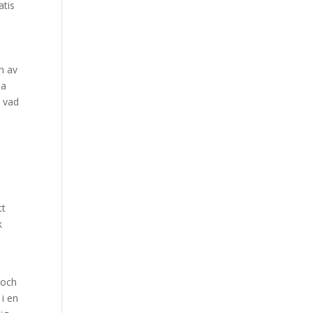
atis
n av
na
m vad
tt
k
 och
 i en