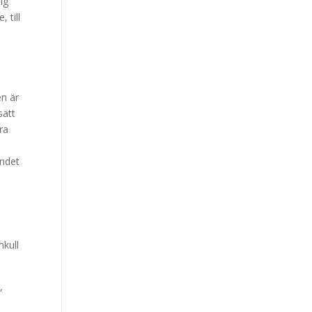
ig
 till
en är
sätt
ra
andet
mkull
,