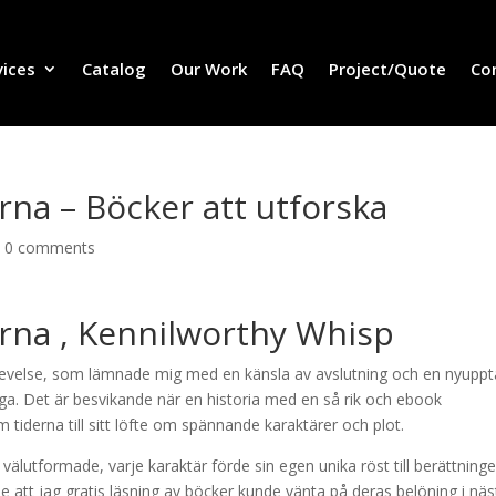
vices
Catalog
Our Work
FAQ
Project/Quote
Co
na – Böcker att utforska
|
0 comments
rna , Kennilworthy Whisp
upplevelse, som lämnade mig med en känsla av avslutning och en nyuppt
ga. Det är besvikande när en historia med en så rik och ebook
 tiderna till sitt löfte om spännande karaktärer och plot.
älutformade, varje karaktär förde sin egen unika röst till berättninge
nde att jag gratis läsning av böcker kunde vänta på deras belöning i näs