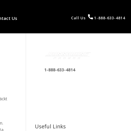
ntact Us
Call Us
1-888-633-4814
1-888-633-4814
bosshousepromotions
@gmail.com
255 N D St suite 401 h,
äckt
San Bernardino, CA
92410, United States
n.
Useful Links
ta