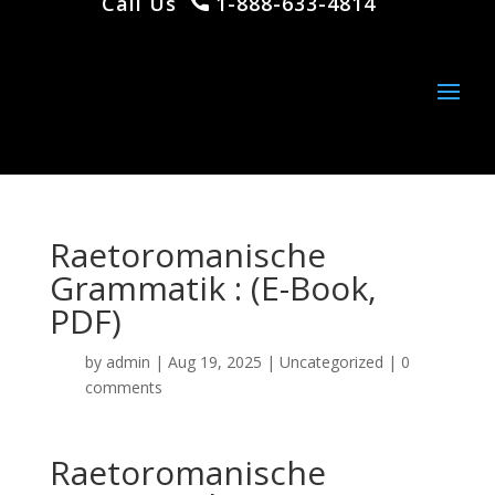
Call Us
1-888-633-4814
Raetoromanische
Grammatik : (E-Book,
PDF)
by
admin
|
Aug 19, 2025
|
Uncategorized
|
0
comments
Raetoromanische