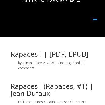
Call Us
1-888-633-4814
Rapaces I | [PDF, EPUB]
by
admin
|
Nov 2, 2025
|
Uncategorized
|
0
comments
Rapaces I (Rapaces, #1) |
Jean Dufaux
Un libro que nos desafía a pensar de manera