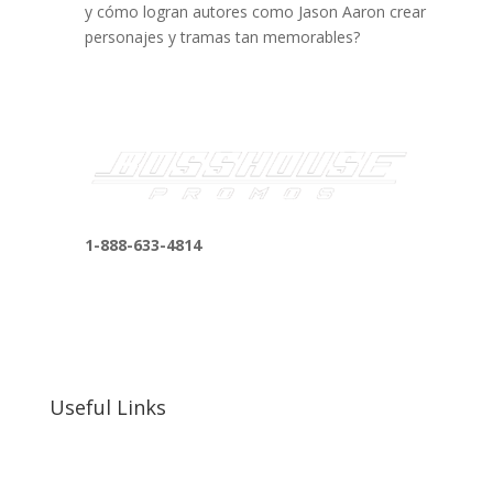
y cómo logran autores como Jason Aaron crear
personajes y tramas tan memorables?
1-888-633-4814
bosshousepromotions@gmail.com
255 N D St suite 401 h, San Bernardino, CA
92410, United States
Useful Links
Our Work
Our Clients