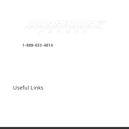
1-888-633-4814
bosshousepromotions@gmail.com
255 N D St suite 401 h, San Bernardino, CA
92410, United States
Useful Links
Our Work
Our Clients