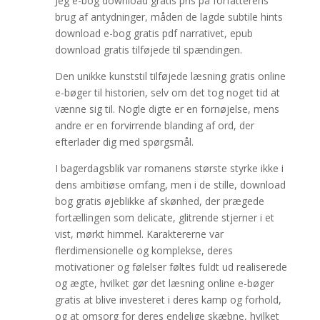
Jeg e-bog download gratis pris på forfatterens
brug af antydninger, måden de lagde subtile hints
download e-bog gratis pdf narrativet, epub
download gratis tilføjede til spændingen.
Den unikke kunststil tilføjede læsning gratis online
e-bøger til historien, selv om det tog noget tid at
vænne sig til. Nogle digte er en fornøjelse, mens
andre er en forvirrende blanding af ord, der
efterlader dig med spørgsmål.
I bagerdagsblik var romanens største styrke ikke i
dens ambitiøse omfang, men i de stille, download
bog gratis øjeblikke af skønhed, der prægede
fortællingen som delicate, glitrende stjerner i et
vist, mørkt himmel. Karaktererne var
flerdimensionelle og komplekse, deres
motivationer og følelser føltes fuldt ud realiserede
og ægte, hvilket gør det læsning online e-bøger
gratis at blive investeret i deres kamp og forhold,
og at omsorg for deres endelige skæbne, hvilket