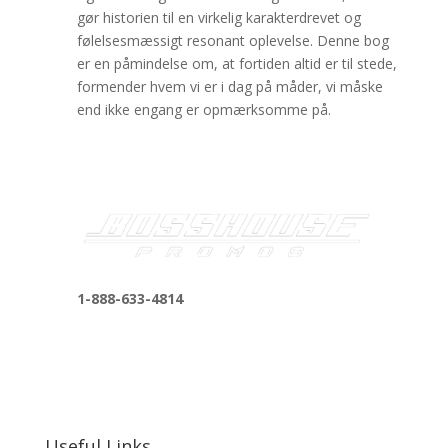
gør historien til en virkelig karakterdrevet og
følelsesmæssigt resonant oplevelse. Denne bog
er en påmindelse om, at fortiden altid er til stede,
formender hvem vi er i dag på måder, vi måske
end ikke engang er opmærksomme på.
1-888-633-4814
bosshousepromotions@gmail.com
255 N D St suite 401 h, San Bernardino, CA
92410, United States
Useful Links