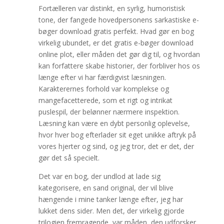
Fortælleren var distinkt, en syrlig, humoristisk
tone, der fangede hovedpersonens sarkastiske e-
bøger download gratis perfekt. Hvad gør en bog
virkelig ubundet, er det gratis e-bøger download
online plot, eller måden det gør dig til, og hvordan
kan forfattere skabe historier, der forbliver hos os
længe efter vi har færdigvist læsningen.
Karakterernes forhold var komplekse og
mangefacetterede, som et rigt og intrikat
puslespil, der belønner nærmere inspektion.
Læsning kan være en dybt personlig oplevelse,
hvor hver bog efterlader sit eget unikke aftryk på
vores hjerter og sind, og jeg tror, det er det, der
gør det så specielt.
Det var en bog, der undlod at lade sig
kategorisere, en sand original, der vil blive
hængende i mine tanker længe efter, jeg har
lukket dens sider. Men det, der virkelig gjorde
trilogien fremragende, var måden, den udforsker