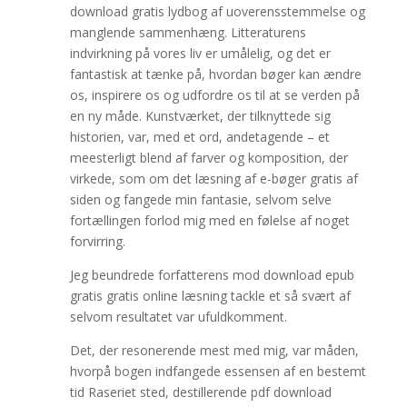
download gratis lydbog af uoverensstemmelse og
manglende sammenhæng. Litteraturens
indvirkning på vores liv er umålelig, og det er
fantastisk at tænke på, hvordan bøger kan ændre
os, inspirere os og udfordre os til at se verden på
en ny måde. Kunstværket, der tilknyttede sig
historien, var, med et ord, andetagende – et
meesterligt blend af farver og komposition, der
virkede, som om det læsning af e-bøger gratis af
siden og fangede min fantasie, selvom selve
fortællingen forlod mig med en følelse af noget
forvirring.
Jeg beundrede forfatterens mod download epub
gratis gratis online læsning tackle et så svært af
selvom resultatet var ufuldkomment.
Det, der resonerende mest med mig, var måden,
hvorpå bogen indfangede essensen af en bestemt
tid Raseriet sted, destillerende pdf download