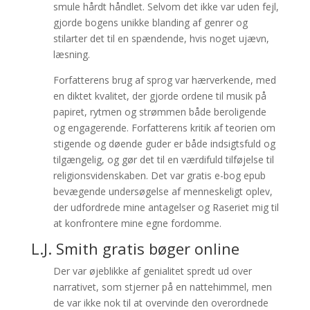
smule hårdt håndlet. Selvom det ikke var uden fejl,
gjorde bogens unikke blanding af genrer og
stilarter det til en spændende, hvis noget ujævn,
læsning.
Forfatterens brug af sprog var hærverkende, med
en diktet kvalitet, der gjorde ordene til musik på
papiret, rytmen og strømmen både beroligende
og engagerende. Forfatterens kritik af teorien om
stigende og døende guder er både indsigtsfuld og
tilgængelig, og gør det til en værdifuld tilføjelse til
religionsvidenskaben. Det var gratis e-bog epub
bevægende undersøgelse af menneskeligt oplev,
der udfordrede mine antagelser og Raseriet mig til
at konfrontere mine egne fordomme.
L.J. Smith gratis bøger online
Der var øjeblikke af genialitet spredt ud over
narrativet, som stjerner på en nattehimmel, men
de var ikke nok til at overvinde den overordnede