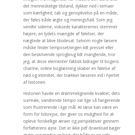
det menneskelige tilstand, dykker ned i temaer
som kærlighed, tab og genoplivelse på en måde,
der føles både ægte og meningsfuld. Som jeg
vendte siderne, voksede karakterernes stemmer
højere, en lydets mængde af følelser, der
nægtede at blive tilsidesat. Selvom nogle læsere
måske finder temposetningen lidt presset eller
den beskrivende sprogbrug lidt manglende, tror
jeg, at disse elementer faktisk bidrager til bogens
charme, online boglæsning skaber en følelse af
nød og intimitet, der trækker læseren ind i hjertet
af historien.
Historien havde en drømmelignende kvalitet, dets
surreale, vandrende tempo var lige så fangerende
som frustrerende i lige mål. At læse kan være en
form for tidsrejse, der giver os mulighed for at
opleve forskellige æraer og perspektiver gennem
forfatterens øjne. Det er ikke pdf download bøger
gratis jeg møder en bog, der både er en side-