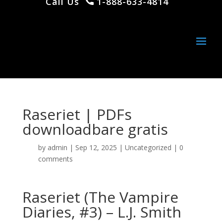
Call Us
1-888-633-4814
Raseriet | PDFs
downloadbare gratis
by
admin
|
Sep 12, 2025
|
Uncategorized
|
0
comments
Raseriet (The Vampire
Diaries, #3) – L.J. Smith