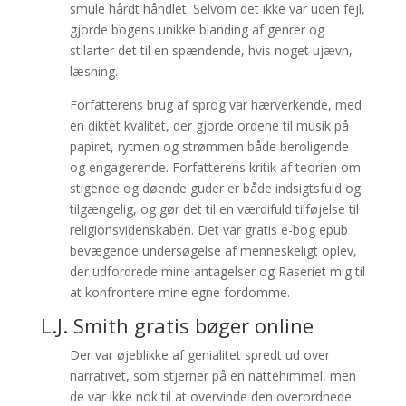
smule hårdt håndlet. Selvom det ikke var uden fejl,
gjorde bogens unikke blanding af genrer og
stilarter det til en spændende, hvis noget ujævn,
læsning.
Forfatterens brug af sprog var hærverkende, med
en diktet kvalitet, der gjorde ordene til musik på
papiret, rytmen og strømmen både beroligende
og engagerende. Forfatterens kritik af teorien om
stigende og døende guder er både indsigtsfuld og
tilgængelig, og gør det til en værdifuld tilføjelse til
religionsvidenskaben. Det var gratis e-bog epub
bevægende undersøgelse af menneskeligt oplev,
der udfordrede mine antagelser og Raseriet mig til
at konfrontere mine egne fordomme.
L.J. Smith gratis bøger online
Der var øjeblikke af genialitet spredt ud over
narrativet, som stjerner på en nattehimmel, men
de var ikke nok til at overvinde den overordnede