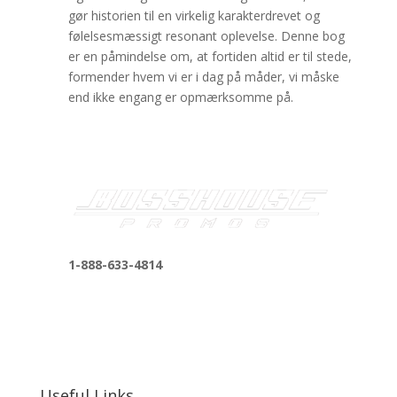
gør historien til en virkelig karakterdrevet og
følelsesmæssigt resonant oplevelse. Denne bog
er en påmindelse om, at fortiden altid er til stede,
formender hvem vi er i dag på måder, vi måske
end ikke engang er opmærksomme på.
1-888-633-4814
bosshousepromotions@gmail.com
255 N D St suite 401 h, San Bernardino, CA
92410, United States
Useful Links