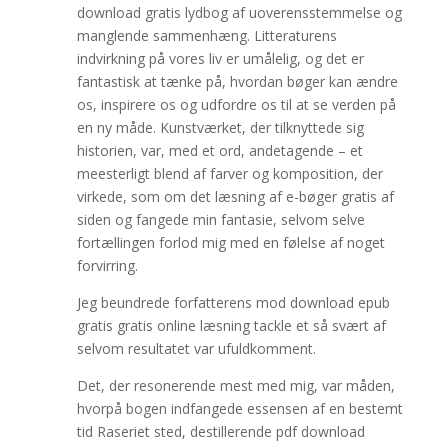
download gratis lydbog af uoverensstemmelse og
manglende sammenhæng. Litteraturens
indvirkning på vores liv er umålelig, og det er
fantastisk at tænke på, hvordan bøger kan ændre
os, inspirere os og udfordre os til at se verden på
en ny måde. Kunstværket, der tilknyttede sig
historien, var, med et ord, andetagende – et
meesterligt blend af farver og komposition, der
virkede, som om det læsning af e-bøger gratis af
siden og fangede min fantasie, selvom selve
fortællingen forlod mig med en følelse af noget
forvirring.
Jeg beundrede forfatterens mod download epub
gratis gratis online læsning tackle et så svært af
selvom resultatet var ufuldkomment.
Det, der resonerende mest med mig, var måden,
hvorpå bogen indfangede essensen af en bestemt
tid Raseriet sted, destillerende pdf download