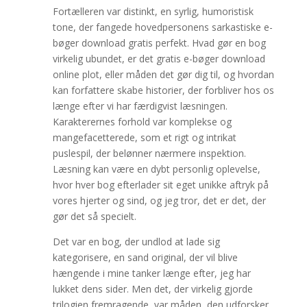
Fortælleren var distinkt, en syrlig, humoristisk
tone, der fangede hovedpersonens sarkastiske e-
bøger download gratis perfekt. Hvad gør en bog
virkelig ubundet, er det gratis e-bøger download
online plot, eller måden det gør dig til, og hvordan
kan forfattere skabe historier, der forbliver hos os
længe efter vi har færdigvist læsningen.
Karakterernes forhold var komplekse og
mangefacetterede, som et rigt og intrikat
puslespil, der belønner nærmere inspektion.
Læsning kan være en dybt personlig oplevelse,
hvor hver bog efterlader sit eget unikke aftryk på
vores hjerter og sind, og jeg tror, det er det, der
gør det så specielt.
Det var en bog, der undlod at lade sig
kategorisere, en sand original, der vil blive
hængende i mine tanker længe efter, jeg har
lukket dens sider. Men det, der virkelig gjorde
trilogien fremragende, var måden, den udforsker