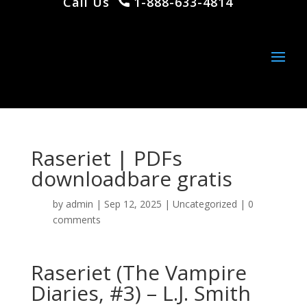
Call Us
1-888-633-4814
Raseriet | PDFs
downloadbare gratis
by
admin
|
Sep 12, 2025
|
Uncategorized
|
0
comments
Raseriet (The Vampire
Diaries, #3) – L.J. Smith