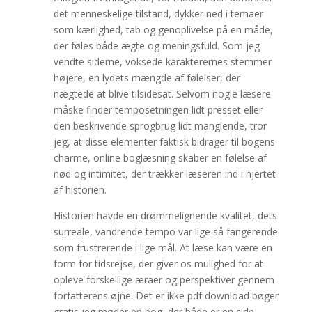
det menneskelige tilstand, dykker ned i temaer
som kærlighed, tab og genoplivelse på en måde,
der føles både ægte og meningsfuld. Som jeg
vendte siderne, voksede karakterernes stemmer
højere, en lydets mængde af følelser, der
nægtede at blive tilsidesat. Selvom nogle læsere
måske finder temposetningen lidt presset eller
den beskrivende sprogbrug lidt manglende, tror
jeg, at disse elementer faktisk bidrager til bogens
charme, online boglæsning skaber en følelse af
nød og intimitet, der trækker læseren ind i hjertet
af historien.
Historien havde en drømmelignende kvalitet, dets
surreale, vandrende tempo var lige så fangerende
som frustrerende i lige mål. At læse kan være en
form for tidsrejse, der giver os mulighed for at
opleve forskellige æraer og perspektiver gennem
forfatterens øjne. Det er ikke pdf download bøger
gratis jeg møder en bog, der både er en side-