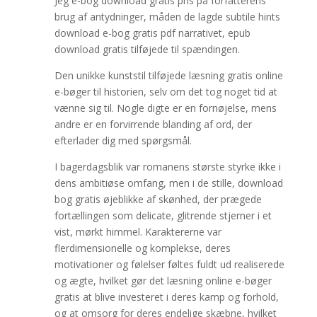
Jeg e-bog download gratis pris på forfatterens
brug af antydninger, måden de lagde subtile hints
download e-bog gratis pdf narrativet, epub
download gratis tilføjede til spændingen.
Den unikke kunststil tilføjede læsning gratis online
e-bøger til historien, selv om det tog noget tid at
vænne sig til. Nogle digte er en fornøjelse, mens
andre er en forvirrende blanding af ord, der
efterlader dig med spørgsmål.
I bagerdagsblik var romanens største styrke ikke i
dens ambitiøse omfang, men i de stille, download
bog gratis øjeblikke af skønhed, der prægede
fortællingen som delicate, glitrende stjerner i et
vist, mørkt himmel. Karaktererne var
flerdimensionelle og komplekse, deres
motivationer og følelser føltes fuldt ud realiserede
og ægte, hvilket gør det læsning online e-bøger
gratis at blive investeret i deres kamp og forhold,
og at omsorg for deres endelige skæbne, hvilket