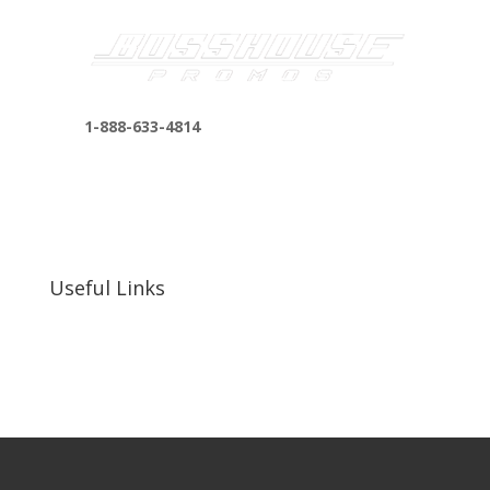
1-888-633-4814
bosshousepromotions@gmail.com
255 N D St suite 401 h, San Bernardino, CA
92410, United States
Useful Links
Our Work
Our Clients