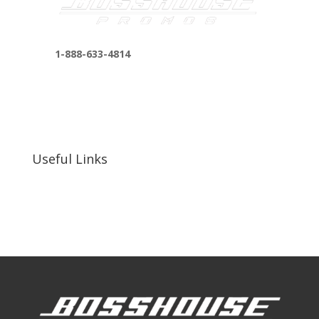
1-888-633-4814
bosshousepromotions@gmail.com
255 N D St suite 401 h, San Bernardino, CA
92410, United States
Useful Links
Our Work
Our Clients