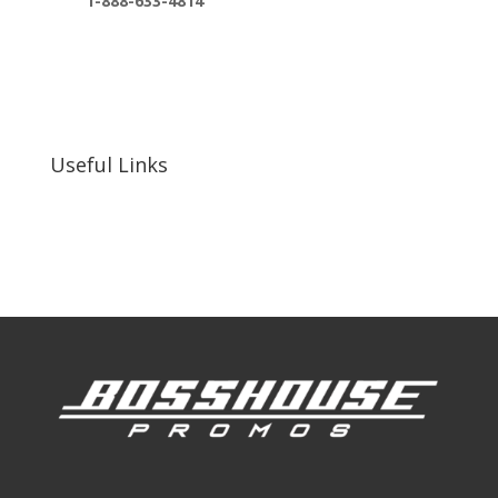
1-888-633-4814
bosshousepromotions@gmail.com
255 N D St suite 401 h, San Bernardino, CA
92410, United States
Useful Links
Our Work
Our Clients