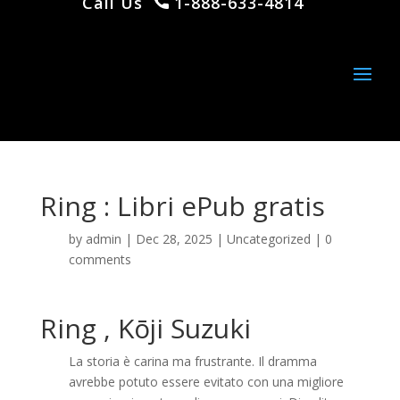
Call Us
1-888-633-4814
Ring : Libri ePub gratis
by
admin
|
Dec 28, 2025
|
Uncategorized
|
0
comments
Ring , Kōji Suzuki
La storia è carina ma frustrante. Il dramma
avrebbe potuto essere evitato con una migliore