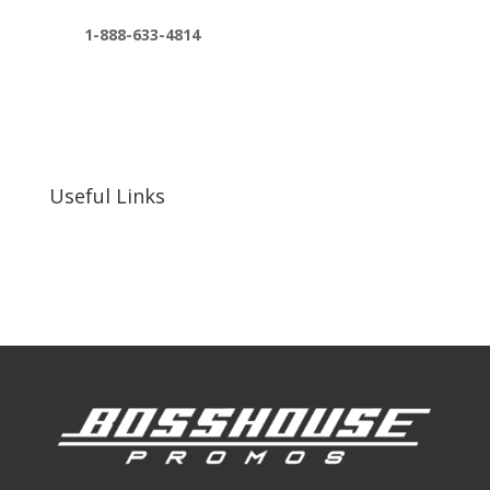
1-888-633-4814
bosshousepromotions@gmail.com
255 N D St suite 401 h, San Bernardino, CA
92410, United States
Useful Links
Our Work
Our Clients