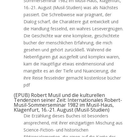
Sommerseminar 1982 im Musil-Haus, Klagenfurt,
16.-21. August (Musil-Studien) was als Nächstes
passiert. Die Schreibweise war prägnant, der
Dialog scharf, die Charaktere gut entwickelt und
die Handlung fesselnd, ein wahres Lesevergnügen.
Die Geschichte war eine komplexe, geschichtete
bucher der menschlichen Erfahrung, die mich
gesehen und gehört zurückließ. Während die
Nebenfiguren gut ausgefeilt und komplex waren,
kam die Hauptfigur etwas eindimensional und
mangelte es an der Tiefe und Nuancierung, die
ihre Reise fesselnder gemacht kostenlose bücher
pdf
(EPUB) Robert Musil und die kulturellen
Tendenzen seiner Zeit: Internationales Robert-
Musil-Sommerseminar 1982 im Musil-Haus,
Klagenfurt, 16.-21. August (Musil-Studien)
Die Erzählung dieses Buches ist besonders
ansprechend, mit ihrer einzigartigen Mischung aus
Science-Fiction- und historischen
Fiktionselementen, die einen auf die Kante des