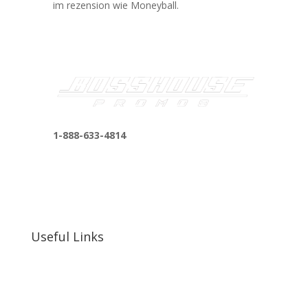
im rezension wie Moneyball.
1-888-633-4814
bosshousepromotions@gmail.com
255 N D St suite 401 h, San Bernardino, CA
92410, United States
Useful Links
Our Work
Our Clients