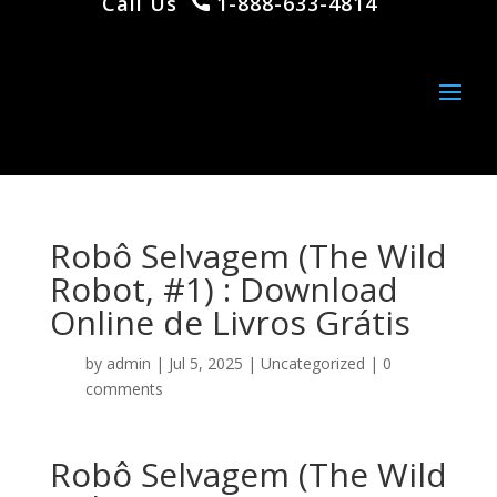
Call Us
1-888-633-4814
Robô Selvagem (The Wild
Robot, #1) : Download
Online de Livros Grátis
by
admin
|
Jul 5, 2025
|
Uncategorized
|
0
comments
Robô Selvagem (The Wild