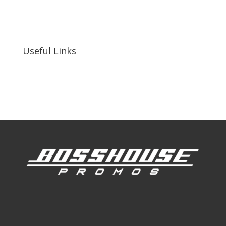
255 N D St suite 401 h, San Bernardino, CA
92410, United States
Useful Links
Our Work
Our Clients