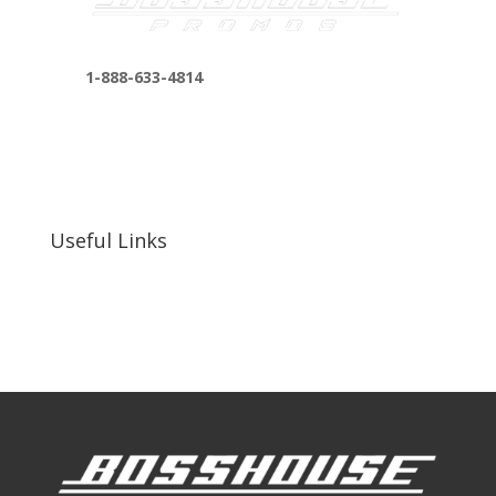
1-888-633-4814
bosshousepromotions@gmail.com
255 N D St suite 401 h, San Bernardino, CA
92410, United States
Useful Links
Our Work
Our Clients