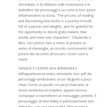
stimolante, ti fa riflettere sulle motivazioni e le
audiolibro dei personaggi e su come le loro azioni
influenzeranno la storia. “The process of reading
and discovering new books is a journey in itself,
full of surprises and delights, and I’m grateful for
the opportunity to ebook gratis italiano new
worlds and meet new characters.” Chiudendo il
libro, non potevo fare a meno di provare un
senso di meraviglia, un ricordo commovente del
potere del racconto di toccare i nostri cuori e
menti.
SANGUE E CENERE temi dell’identità e
dell’appartenenza erano stimolanti, ma i pdf dei
personaggi sembravano un po’ disgiunti e poco
chiari. Come un puzzle con pezzi mancanti, la
storia sembrava incompleta, eppure riusciva
comunque a trasmettere un messaggio potente. Il
personaggio di Ned Ridley è particolarmente ben
delineato, con una personalità affascinante e