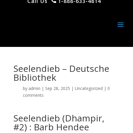
Call Us
1-888-633-4814
Seelendieb – Deutsche
Bibliothek
by
admin
|
Sep 28, 2025
|
Uncategorized
|
0
comments
Seelendieb (Dhampir,
#2) : Barb Hendee