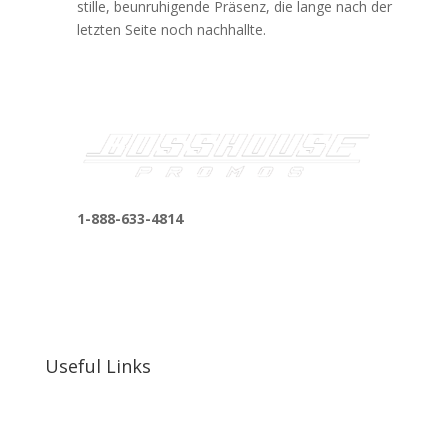
stille, beunruhigende Präsenz, die lange nach der
letzten Seite noch nachhallte.
1-888-633-4814
bosshousepromotions@gmail.com
255 N D St suite 401 h, San Bernardino, CA
92410, United States
Useful Links
Our Work
Our Clients