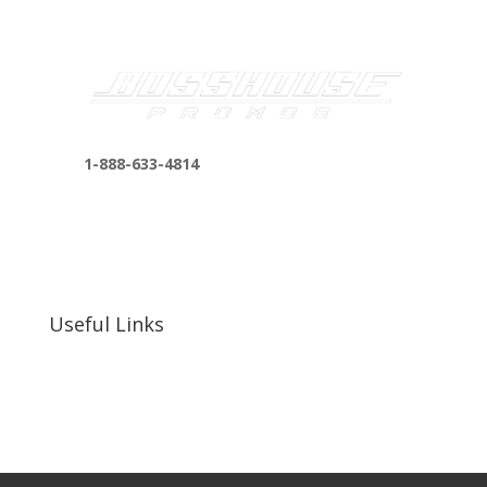
1-888-633-4814
bosshousepromotions@gmail.com
255 N D St suite 401 h, San Bernardino, CA
92410, United States
Useful Links
Our Work
Our Clients