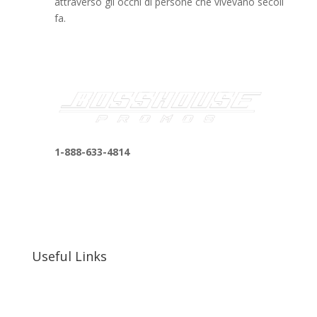
attraverso gli occhi di persone che vivevano secoli
fa.
1-888-633-4814
bosshousepromotions@gmail.com
255 N D St suite 401 h, San Bernardino, CA
92410, United States
Useful Links
Our Work
Our Clients