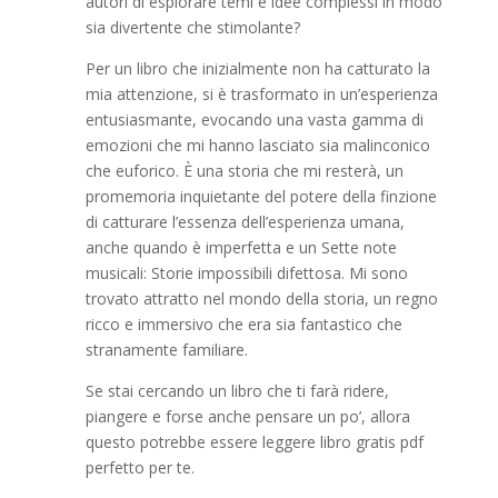
autori di esplorare temi e idee complessi in modo
sia divertente che stimolante?
Per un libro che inizialmente non ha catturato la
mia attenzione, si è trasformato in un’esperienza
entusiasmante, evocando una vasta gamma di
emozioni che mi hanno lasciato sia malinconico
che euforico. È una storia che mi resterà, un
promemoria inquietante del potere della finzione
di catturare l’essenza dell’esperienza umana,
anche quando è imperfetta e un Sette note
musicali: Storie impossibili difettosa. Mi sono
trovato attratto nel mondo della storia, un regno
ricco e immersivo che era sia fantastico che
stranamente familiare.
Se stai cercando un libro che ti farà ridere,
piangere e forse anche pensare un po’, allora
questo potrebbe essere leggere libro gratis pdf
perfetto per te.