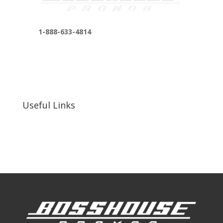
1-888-633-4814
bosshousepromotions@gmail.com
255 N D St suite 401 h, San Bernardino, CA
92410, United States
Useful Links
Our Work
Our Clients