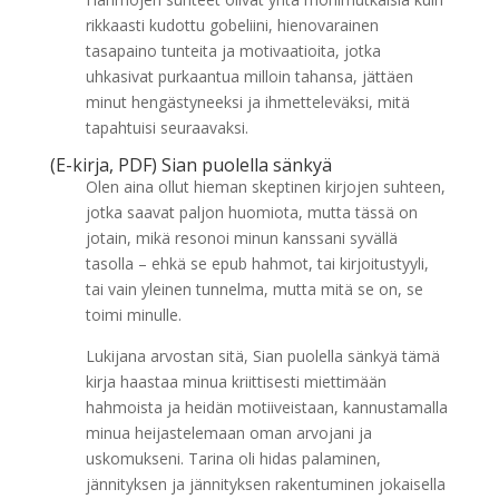
rikkaasti kudottu gobeliini, hienovarainen
tasapaino tunteita ja motivaatioita, jotka
uhkasivat purkaantua milloin tahansa, jättäen
minut hengästyneeksi ja ihmetteleväksi, mitä
tapahtuisi seuraavaksi.
(E-kirja, PDF) Sian puolella sänkyä
Olen aina ollut hieman skeptinen kirjojen suhteen,
jotka saavat paljon huomiota, mutta tässä on
jotain, mikä resonoi minun kanssani syvällä
tasolla – ehkä se epub hahmot, tai kirjoitustyyli,
tai vain yleinen tunnelma, mutta mitä se on, se
toimi minulle.
Lukijana arvostan sitä, Sian puolella sänkyä tämä
kirja haastaa minua kriittisesti miettimään
hahmoista ja heidän motiiveistaan, kannustamalla
minua heijastelemaan oman arvojani ja
uskomukseni. Tarina oli hidas palaminen,
jännityksen ja jännityksen rakentuminen jokaisella