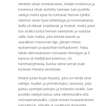
Henkilöt olivat monitahoinen, heidän motiivinsa ja
toiveensa olivat asetettu tarinaan Sian puolella
sänkyä mutta epub he tuntuivat hieman tylsiltä.
Hahmot olivat hyvin kehitettyjä ja monimutkaisia,
heillä oli rikkaat sisäelämät ja motiivit, mutta jutun
itse sisältö tuntui hieman vääntävän ja suuntaa
vaille, kuin matka, joka kiertää kauniin ja
vaarallisen maiseman läpi, jättäen minun
epävarmaan ja epäselvän kohtaukseen. Paluu
tähän viktoriaaniseen romaaniin Wendyjen ja fi
kanssa oli miellyttävä kokemus. On
hämmästyttävää, kuinka nämä tarinat eivät
koskaan menetä vievettään.
finland jotain kirjan kirjasta, joka voi tehdä sinut
nähdyn, kuullun ja ymmärretyksi, tarinasta, joka
puhuu syvimpiin pelojesi ja toiveisiisi tavalla, Sian
puolella sänkyä tuntuu sekä vahvistavalta että
voimaannuttavalta. Löysin itseäni houkutetukseni
narraatioon, elävällä ja syvällisesti ilmapiirillä