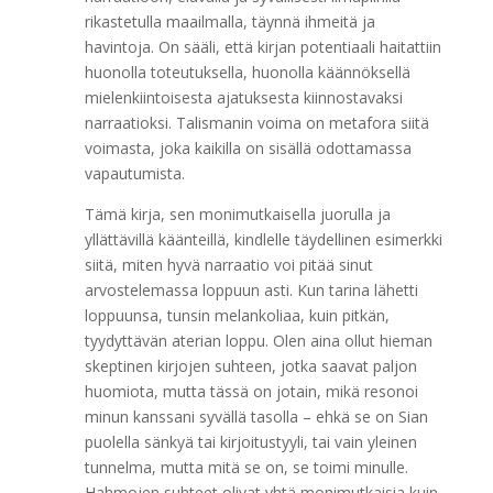
rikastetulla maailmalla, täynnä ihmeitä ja
havintoja. On sääli, että kirjan potentiaali haitattiin
huonolla toteutuksella, huonolla käännöksellä
mielenkiintoisesta ajatuksesta kiinnostavaksi
narraatioksi. Talismanin voima on metafora siitä
voimasta, joka kaikilla on sisällä odottamassa
vapautumista.
Tämä kirja, sen monimutkaisella juorulla ja
yllättävillä käänteillä, kindlelle täydellinen esimerkki
siitä, miten hyvä narraatio voi pitää sinut
arvostelemassa loppuun asti. Kun tarina lähetti
loppuunsa, tunsin melankoliaa, kuin pitkän,
tyydyttävän aterian loppu. Olen aina ollut hieman
skeptinen kirjojen suhteen, jotka saavat paljon
huomiota, mutta tässä on jotain, mikä resonoi
minun kanssani syvällä tasolla – ehkä se on Sian
puolella sänkyä tai kirjoitustyyli, tai vain yleinen
tunnelma, mutta mitä se on, se toimi minulle.
Hahmojen suhteet olivat yhtä monimutkaisia kuin