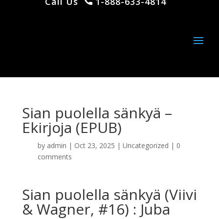
Call Us
1-888-633-4814
Sian puolella sänkyä –
Ekirjoja (EPUB)
by
admin
|
Oct 23, 2025
|
Uncategorized
|
0
comments
Sian puolella sänkyä (Viivi
& Wagner, #16) : Juba