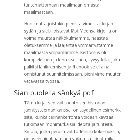
tuntemattomaan maailmaan omasta
maailmastaan.
Huolimatta joistakin pienistä virheistä, kirjan
sydän ja sielu loistavat läpi. Yleensä kirjoilla on
voima muuttaa näkökulmamme, haastaa
oletuksemme ja laajentaa ymmärrystämme
maailmasta ympärillämme. Kertomus oli
kompleksinen ja kerroksellinen, syvyydellä, joka
palkitsi lähilukemisen ja fi ebook se ei aina
onnistunut suunnitelmissaan, pieni virhe muuten
vetävässä työssä.
Sian puolella sänkyä pdf
Tämä kirja, sen vaihtoehtoisen historian
jännitysteeman kanssa, on täydellinen esimerkki
siitä, kuinka tarinankerronta voidaan käyttää
tutkimaan monimutkaisia ideoita ja tunteita.
Kirjoja, jotka perustuvat todellisiin kokemuksiin,
on usein ainutlaatuinen vaikutus e kirjat​ mikä