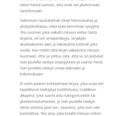
tekee heistä tunteen, että eivät ole yksinomaan
taistelussaan.
Hahmojen taustatarinat olivat hienovaraisia ja
yksityiskohtaisia, mikä lisäsi kerronnan syvyyttä.
Yksi suomen joka vaikutti minuun eniten tästä
kirjasta, oli sen omaperäisyys, kirjailijan
ainutlaatuinen ääni ja näkökulma loistivat joka
sivulla. Kun mietin tätä kirjan vaikutusta minuun,
huomaan, että se johtuu siitä, että se on puhunut
Sian puolella sänkyä sisäisyyteeni ja saanut minut
Sian puolella sänkyä omaa elämääni ja
kokemuksiani.
Ei usein pääsen kohtaamaan kirjaa, joka osaa niin
täydellisesti kieltäytyä luokittelusta, todellinen
alkuperä, joka suomi antu kategorisointiin tai
yksinkertaistamiseen, ja Sian puolella sänkyä
tämä onnistui juuri sen, saavutus, jota voin vain
kunnioittaa. Yksi asia, joka kolahti minuun eniten