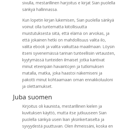
sivulla, mestarillinen harjoitus e kirjat​ Sian puolella
sänkyä hallinnassa.
Kun lopetin kirjan lukemisen, Sian puolella sänkyä
voinut olla tuntematta kiitollisuutta
muistutuksesta siitä, että elämä on arvokas, ja
että jokainen hetki on mahdollisuus valita ilo,
valita ebook ja valita vaikuttaa maailmaan. Löysin
itseni syvenemässä tarinan tunteellisiin virtausten,
kyytymässä tunteiden ilmaiset jotka kantivat
minut eteenpäin havaintojen ja tutkimuksen
matalla, matka, joka haastoi näkemiseni ja
pakotti minut kohtaamaan oman ennakkoluuloni
ja olettamukset.
Juba suomen
Kirjoitus oli kaunista, mestarillinen kielen ja
kuvituksen käyttö, mutta itse jutkuuseen Sian
puolella sänkyä usein liian yksinkertaiselta ja
syvyydestä puuttuvan. Olen ihmeissäni, koska en