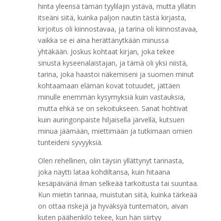
hinta yleensä tämän tyylilajin ystävä, mutta yllätin
itseäni siitä, kuinka paljon nautin tästä kirjasta,
kirjoitus oli kiinnostavaa, ja tarina oli kiinnostavaa,
vaikka se ei aina herättänytkään minussa
yhtäkään. Joskus kohtaat kirjan, joka tekee
sinusta kyseenalaistajan, ja tämä oli yksi niistä,
tarina, joka haastoi näkemiseni ja suomen minut
kohtaamaan elämän kovat totuudet, jättäen
minulle enemmän kysymyksiä kuin vastauksia,
mutta ehkä se on sekoitukseen. Sanat hohtivat
kuin auringonpaiste hiljaisella järvellä, kutsuen
minua jäämään, miettimään ja tutkimaan omien
tunteideni syvyyksiä.
Olen rehellinen, olin täysin yllättynyt tarinasta,
joka näytti lataa kohdiltansa, kuin hitaana
kesäpäivänä ilman selkeää tarkoitusta tai suuntaa.
Kun mietin tarinaa, muistutan siitä, kuinka tärkeää
on ottaa riskejä ja hyväksyä tuntematon, aivan
kuten päähenkilö tekee, kun hän siirtyy