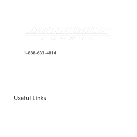
1-888-633-4814
bosshousepromotions@gmail.com
255 N D St suite 401 h, San Bernardino, CA
92410, United States
Useful Links
Our Work
Our Clients