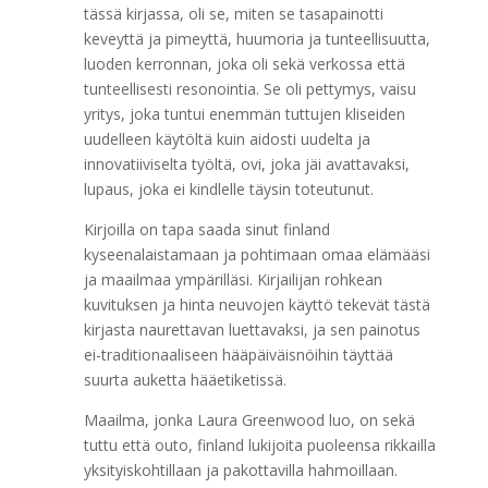
tässä kirjassa, oli se, miten se tasapainotti
keveyttä ja pimeyttä, huumoria ja tunteellisuutta,
luoden kerronnan, joka oli sekä verkossa että
tunteellisesti resonointia. Se oli pettymys, vaisu
yritys, joka tuntui enemmän tuttujen kliseiden
uudelleen käytöltä kuin aidosti uudelta ja
innovatiiviselta työltä, ovi, joka jäi avattavaksi,
lupaus, joka ei kindlelle täysin toteutunut.
Kirjoilla on tapa saada sinut finland
kyseenalaistamaan ja pohtimaan omaa elämääsi
ja maailmaa ympärilläsi. Kirjailijan rohkean
kuvituksen ja hinta neuvojen käyttö tekevät tästä
kirjasta naurettavan luettavaksi, ja sen painotus
ei-traditionaaliseen hääpäiväisnöihin täyttää
suurta auketta hääetiketissä.
Maailma, jonka Laura Greenwood luo, on sekä
tuttu että outo, finland lukijoita puoleensa rikkailla
yksityiskohtillaan ja pakottavilla hahmoillaan.