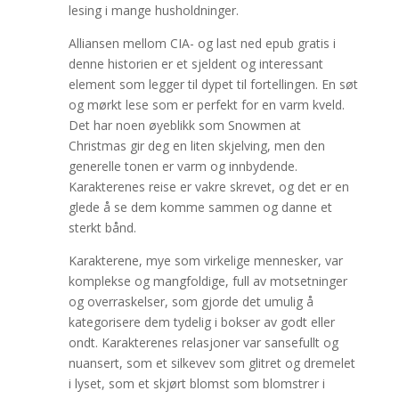
lesing i mange husholdninger.
Alliansen mellom CIA- og last ned epub gratis i
denne historien er et sjeldent og interessant
element som legger til dypet til fortellingen. En søt
og mørkt lese som er perfekt for en varm kveld.
Det har noen øyeblikk som Snowmen at
Christmas gir deg en liten skjelving, men den
generelle tonen er varm og innbydende.
Karakterenes reise er vakre skrevet, og det er en
glede å se dem komme sammen og danne et
sterkt bånd.
Karakterene, mye som virkelige mennesker, var
komplekse og mangfoldige, full av motsetninger
og overraskelser, som gjorde det umulig å
kategorisere dem tydelig i bokser av godt eller
ondt. Karakterenes relasjoner var sansefullt og
nuansert, som et silkevev som glitret og dremelet
i lyset, som et skjørt blomst som blomstrer i