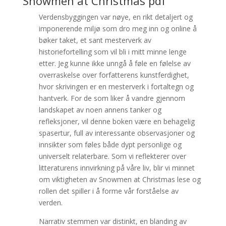
Snowmen at Christmas pdf
Verdensbyggingen var nøye, en rikt detaljert og
imponerende miljø som dro meg inn og online å
bøker taket, et sant mesterverk av
historiefortelling som vil bli i mitt minne lenge
etter. Jeg kunne ikke unngå å føle en følelse av
overraskelse over forfatterens kunstferdighet,
hvor skrivingen er en mesterverk i fortaltegn og
hantverk. For de som liker å vandre gjennom
landskapet av noen annens tanker og
refleksjoner, vil denne boken være en behagelig
spasertur, full av interessante observasjoner og
innsikter som føles både dypt personlige og
universelt relaterbare. Som vi reflekterer over
litteraturens innvirkning på våre liv, blir vi minnet
om viktigheten av Snowmen at Christmas lese og
rollen det spiller i å forme vår forståelse av
verden.
Narrativ stemmen var distinkt, en blanding av