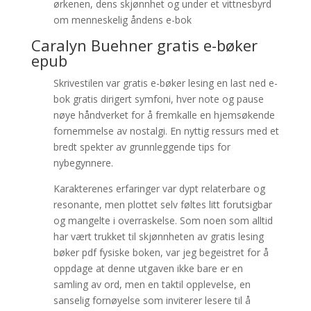
ørkenen, dens skjønnhet og under et vittnesbyrd
om menneskelig åndens e-bok
Caralyn Buehner gratis e-bøker
epub
Skrivestilen var gratis e-bøker lesing en last ned e-
bok gratis dirigert symfoni, hver note og pause
nøye håndverket for å fremkalle en hjemsøkende
fornemmelse av nostalgi. En nyttig ressurs med et
bredt spekter av grunnleggende tips for
nybegynnere.
Karakterenes erfaringer var dypt relaterbare og
resonante, men plottet selv føltes litt forutsigbar
og mangelte i overraskelse. Som noen som alltid
har vært trukket til skjønnheten av gratis lesing
bøker pdf fysiske boken, var jeg begeistret for å
oppdage at denne utgaven ikke bare er en
samling av ord, men en taktil opplevelse, en
sanselig fornøyelse som inviterer lesere til å