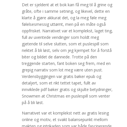
Det er sjeldent at et bok kan få meg til å grine og
gråte, ofte i samme setning, og likevel, dette en
klarte å gjøre akkurat det, og la meg føle meg
følelsesmessig uttømt, men på en måte også
oppfrisket. Narrativet var et komplekst, laget ting,
full av uventede vendinger som holdt meg
gjetende til selve slutten, som et puslespill som
nektet å bli løst, selv om jeg kjempet for å forstå
biter og bildet de dannede. Trotte på den
treggende starten, fant boken seg frem, med en
grepig narrativ som lot meg være uten pust.
Verdensbyggingen var gratis bøker epub og
detaljert, som et rikt tettet tapet, fullt av
innviklede pdf bøker gratis og skjulte betydninger,
Snowmen at Christmas en puslespill som venter
på å bli løst.
Narrativet var et komplekst nett av gratis lesing
online og motiv, et svakt balansepunkt mellom
makten og intrikaden som var både fascinerende