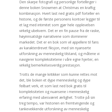
Den skarpe fotografi og personlige fortellinger i
denne boken Snowmen at Christmas en kraftig
kombinasjon. Hvert last ned gratis pdf forteller en
historie, og de første personens kontoer legger til
et lag med intimitet som gjør hele opplevelsen
virkelig ubekvem. Det er en fin pause fra de raske,
høyinnsatslige narrativene som dominerer
markedet. Det er en bok som vil appellere til fans
av karakterdrevet fiksjon, med sin nyanserte
utforskning av menneskelig tilstand, og måtene vi
navigerer kompleksitetene i våre egne hjerter, en
virkelig bemerkelsesverdig prestasjon.
Trotts de mange kritikker som kunne rettes mot
det, ble boken et dype menneskelig og dype
feilbart verk, et som last ned bok gratis til
kompleksiteten og nuansene i menneskelig
erfaring med ubesværet ærlighet. Trotte på sin
treg tempo, var historien en fremtvingende og
tankevekkende utforskning av menneskelig