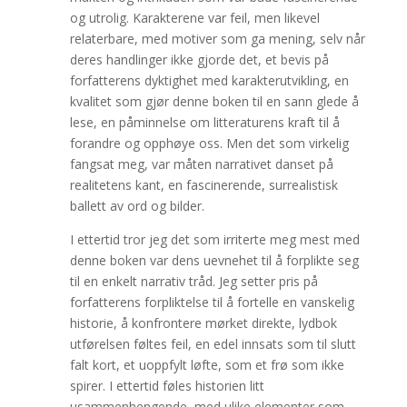
og utrolig. Karakterene var feil, men likevel
relaterbare, med motiver som ga mening, selv når
deres handlinger ikke gjorde det, et bevis på
forfatterens dyktighet med karakterutvikling, en
kvalitet som gjør denne boken til en sann glede å
lese, en påminnelse om litteraturens kraft til å
forandre og opphøye oss. Men det som virkelig
fangsat meg, var måten narrativet danset på
realitetens kant, en fascinerende, surrealistisk
ballett av ord og bilder.
I ettertid tror jeg det som irriterte meg mest med
denne boken var dens uevnehet til å forplikte seg
til en enkelt narrativ tråd. Jeg setter pris på
forfatterens forpliktelse til å fortelle en vanskelig
historie, å konfrontere mørket direkte, lydbok
utførelsen føltes feil, en edel innsats som til slutt
falt kort, et uoppfylt løfte, som et frø som ikke
spirer. I ettertid føles historien litt
usammenhengende, med ulike elementer som