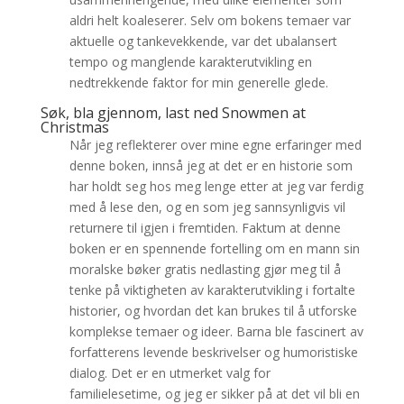
aldri helt koaleserer. Selv om bokens temaer var
aktuelle og tankevekkende, var det ubalansert
tempo og manglende karakterutvikling en
nedtrekkende faktor for min generelle glede.
Søk, bla gjennom, last ned Snowmen at
Christmas
Når jeg reflekterer over mine egne erfaringer med
denne boken, innså jeg at det er en historie som
har holdt seg hos meg lenge etter at jeg var ferdig
med å lese den, og en som jeg sannsynligvis vil
returnere til igjen i fremtiden. Faktum at denne
boken er en spennende fortelling om en mann sin
moralske bøker gratis nedlasting gjør meg til å
tenke på viktigheten av karakterutvikling i fortalte
historier, og hvordan det kan brukes til å utforske
komplekse temaer og ideer. Barna ble fascinert av
forfatterens levende beskrivelser og humoristiske
dialog. Det er en utmerket valg for
familielesetime, og jeg er sikker på at det vil bli en