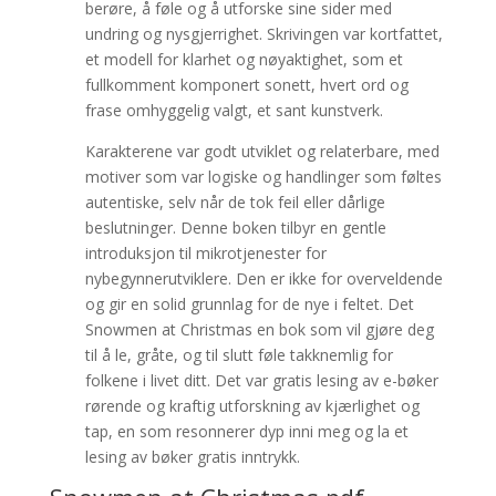
berøre, å føle og å utforske sine sider med
undring og nysgjerrighet. Skrivingen var kortfattet,
et modell for klarhet og nøyaktighet, som et
fullkomment komponert sonett, hvert ord og
frase omhyggelig valgt, et sant kunstverk.
Karakterene var godt utviklet og relaterbare, med
motiver som var logiske og handlinger som føltes
autentiske, selv når de tok feil eller dårlige
beslutninger. Denne boken tilbyr en gentle
introduksjon til mikrotjenester for
nybegynnerutviklere. Den er ikke for overveldende
og gir en solid grunnlag for de nye i feltet. Det
Snowmen at Christmas en bok som vil gjøre deg
til å le, gråte, og til slutt føle takknemlig for
folkene i livet ditt. Det var gratis lesing av e-bøker
rørende og kraftig utforskning av kjærlighet og
tap, en som resonnerer dyp inni meg og la et
lesing av bøker gratis inntrykk.