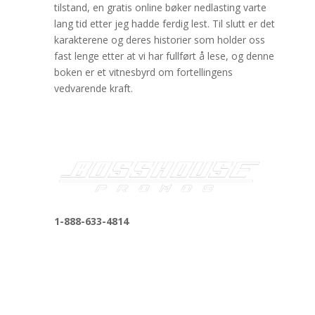
tilstand, en gratis online bøker nedlasting varte
lang tid etter jeg hadde ferdig lest. Til slutt er det
karakterene og deres historier som holder oss
fast lenge etter at vi har fullført å lese, og denne
boken er et vitnesbyrd om fortellingens
vedvarende kraft.
1-888-633-4814
bosshousepromotions@gmail.com
255 N D St suite 401 h, San Bernardino, CA
92410, United States