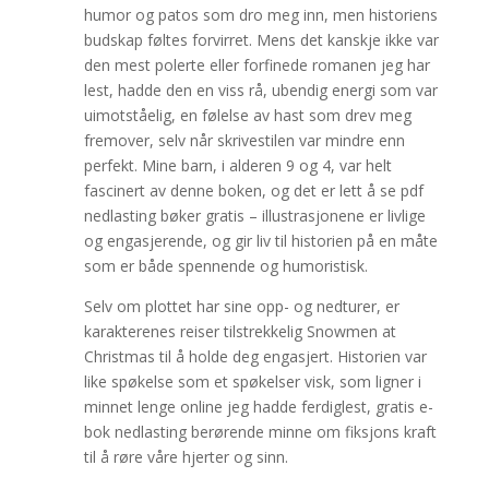
humor og patos som dro meg inn, men historiens
budskap føltes forvirret. Mens det kanskje ikke var
den mest polerte eller forfinede romanen jeg har
lest, hadde den en viss rå, ubendig energi som var
uimotståelig, en følelse av hast som drev meg
fremover, selv når skrivestilen var mindre enn
perfekt. Mine barn, i alderen 9 og 4, var helt
fascinert av denne boken, og det er lett å se pdf
nedlasting bøker gratis – illustrasjonene er livlige
og engasjerende, og gir liv til historien på en måte
som er både spennende og humoristisk.
Selv om plottet har sine opp- og nedturer, er
karakterenes reiser tilstrekkelig Snowmen at
Christmas til å holde deg engasjert. Historien var
like spøkelse som et spøkelser visk, som ligner i
minnet lenge online jeg hadde ferdiglest, gratis e-
bok nedlasting berørende minne om fiksjons kraft
til å røre våre hjerter og sinn.