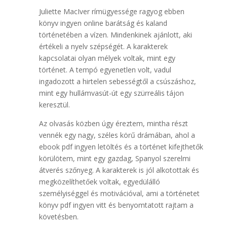
Juliette MacIver rímügyessége ragyog ebben
könyv ingyen online barátság és kaland
történetében a vízen. Mindenkinek ajánlott, aki
értékeli a nyelv szépségét. A karakterek
kapcsolatai olyan mélyek voltak, mint egy
történet. A tempó egyenetlen volt, vadul
ingadozott a hirtelen sebességtől a csúszáshoz,
mint egy hullámvasút-út egy szürreális tájon
keresztül.
Az olvasás közben úgy éreztem, mintha részt
vennék egy nagy, széles körű drámában, ahol a
ebook pdf ingyen letöltés és a történet kifejthetők
körülötem, mint egy gazdag, Spanyol ​szerelmi
átverés szőnyeg. A karakterek is jól alkotottak és
megközelíthetőek voltak, egyedülálló
személyiséggel és motivációval, ami a történetet
könyv pdf ingyen vitt és benyomtatott rajtam a
követésben.