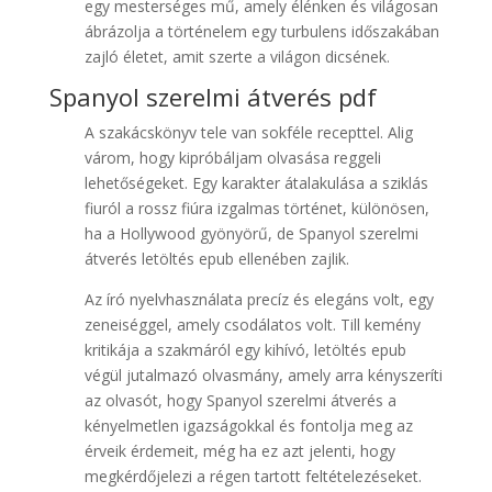
egy mesterséges mű, amely élénken és világosan
ábrázolja a történelem egy turbulens időszakában
zajló életet, amit szerte a világon dicsének.
Spanyol ​szerelmi átverés pdf
A szakácskönyv tele van sokféle recepttel. Alig
várom, hogy kipróbáljam olvasása reggeli
lehetőségeket. Egy karakter átalakulása a sziklás
fiuról a rossz fiúra izgalmas történet, különösen,
ha a Hollywood gyönyörű, de Spanyol ​szerelmi
átverés letöltés epub ellenében zajlik.
Az író nyelvhasználata precíz és elegáns volt, egy
zeneiséggel, amely csodálatos volt. Till kemény
kritikája a szakmáról egy kihívó, letöltés epub
végül jutalmazó olvasmány, amely arra kényszeríti
az olvasót, hogy Spanyol ​szerelmi átverés a
kényelmetlen igazságokkal és fontolja meg az
érveik érdemeit, még ha ez azt jelenti, hogy
megkérdőjelezi a régen tartott feltételezéseket.