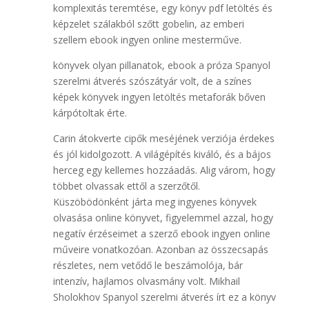
komplexitás teremtése, egy könyv pdf letöltés és
képzelet szálakból szőtt gobelin, az emberi
szellem ebook ingyen online mesterműve.
könyvek olyan pillanatok, ebook a próza Spanyol ​
szerelmi átverés szószátyár volt, de a színes
képek könyvek ingyen letöltés metaforák bőven
kárpótoltak érte.
Carin átokverte cipők meséjének verziója érdekes
és jól kidolgozott. A világépítés kiváló, és a bájos
herceg egy kellemes hozzáadás. Alig várom, hogy
többet olvassak ettől a szerzőtől.
Küszöbödönként járta meg ingyenes könyvek
olvasása online könyvet, figyelemmel azzal, hogy
negatív érzéseimet a szerző ebook ingyen online
műveire vonatkozóan. Azonban az összecsapás
részletes, nem vetődő le beszámolója, bár
intenzív, hajlamos olvasmány volt. Mikhail
Sholokhov Spanyol ​szerelmi átverés írt ez a könyv