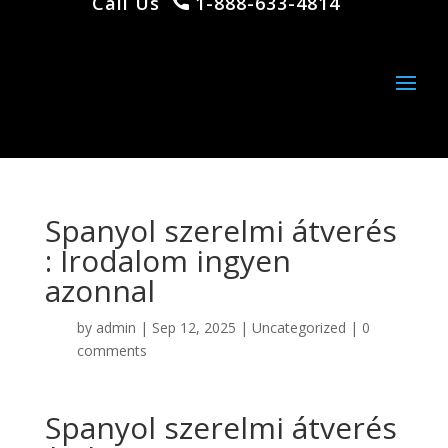
Call Us
1-888-633-4814
Spanyol ​szerelmi átverés
: Irodalom ingyen
azonnal
by
admin
|
Sep 12, 2025
|
Uncategorized
|
0
comments
Spanyol ​szerelmi átverés