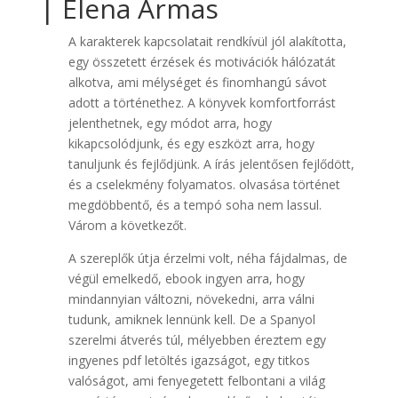
| Elena Armas
A karakterek kapcsolatait rendkívül jól alakította,
egy összetett érzések és motivációk hálózatát
alkotva, ami mélységet és finomhangú sávot
adott a történethez. A könyvek komfortforrást
jelenthetnek, egy módot arra, hogy
kikapcsolódjunk, és egy eszközt arra, hogy
tanuljunk és fejlődjünk. A írás jelentősen fejlődött,
és a cselekmény folyamatos. olvasása történet
megdöbbentő, és a tempó soha nem lassul.
Várom a következőt.
A szereplők útja érzelmi volt, néha fájdalmas, de
végül emelkedő, ebook ingyen arra, hogy
mindannyian változni, növekedni, arra válni
tudunk, amiknek lennünk kell. De a Spanyol ​
szerelmi átverés túl, mélyebben éreztem egy
ingyenes pdf letöltés igazságot, egy titkos
valóságot, ami fenyegetett felbontani a világ