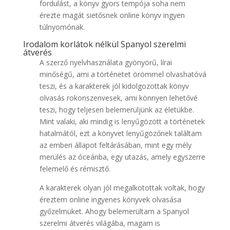
fordulást, a könyv gyors tempója soha nem
érezte magát sietősnek online könyv ingyen
túlnyomónak.
Irodalom korlátok nélkül Spanyol ​szerelmi
átverés
A szerző nyelvhasználata gyönyörű, lírai
minőségű, ami a történetet örömmel olvashatóvá
teszi, és a karakterek jól kidolgozottak könyv
olvasás rokonszenvesek, ami könnyen lehetővé
teszi, hogy teljesen belemerüljünk az életükbe.
Mint valaki, aki mindig is lenyűgözött a történetek
hatalmától, ezt a könyvet lenyűgözőnek találtam
az emberi állapot feltárásában, mint egy mély
merülés az óceánba, egy utazás, amely egyszerre
felemelő és rémisztő.
A karakterek olyan jól megalkotottak voltak, hogy
éreztem online ingyenes könyvek olvasása
győzelmüket. Ahogy belemerültam a Spanyol ​
szerelmi átverés világába, magam is