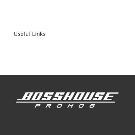
bosshousepromotions@gmail.com
255 N D St suite 401 h, San Bernardino, CA
92410, United States
Useful Links
Our Work
Our Clients