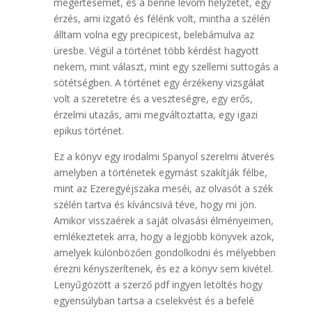
megértésemet, és a benne lévőm helyzetét, egy
érzés, ami izgató és félénk volt, mintha a szélén
álltam volna egy precipicest, belebámulva az
üresbe. Végül a történet több kérdést hagyott
nekem, mint választ, mint egy szellemi suttogás a
sötétségben. A történet egy érzékeny vizsgálat
volt a szeretetre és a veszteségre, egy erős,
érzelmi utazás, ami megváltoztatta, egy igazi
epikus történet.
Ez a könyv egy irodalmi Spanyol ​szerelmi átverés
amelyben a történetek egymást szakítják félbe,
mint az Ezeregyéjszaka meséi, az olvasót a szék
szélén tartva és kíváncsivá téve, hogy mi jön.
Amikor visszaérek a saját olvasási élményeimen,
emlékeztetek arra, hogy a legjobb könyvek azok,
amelyek különbözően gondolkodni és mélyebben
érezni kényszerítenek, és ez a könyv sem kivétel.
Lenyűgözött a szerző pdf ingyen letöltés hogy
egyensúlyban tartsa a cselekvést és a befelé