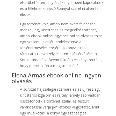
elkerültetődtem egy érzékeny emberi kapcsolatok
és a félelmet kifejező Spanyol ​szerelmi átverés
ebook
Egy történet volt, amely nem akart feledésbe
merülni, egy kísérteties és megindító történet,
amely ebook online ingyenes online olvasás mint
egy szellemi jelenlét, emlékeztetve a
történetmesélés erejére. A könyv leírása
rámutatott a veszély és ütemezés érzésére, a
Sorak támadása Beynn falujára és kényszerítése,
hogy meneküljön a megismert felé.
Elena Armas ebook online ingyen
olvasás
A sorozat hajszalagai számára ez az új rész egy
kincstáros izgalom és rejtély, amely szórvadóan
összefonódik a történet szálai, és feszült
várakozással várja pdf letöltés végkötetet. Mint
egy műalkotás, a könyv egy szépség és