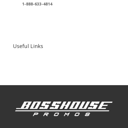
1-888-633-4814
bosshousepromotions@gmail.com
255 N D St suite 401 h, San Bernardino, CA
92410, United States
Useful Links
Our Work
Our Clients