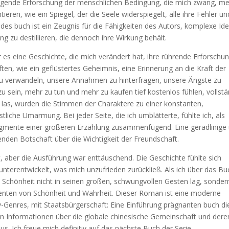
gende Erforschung der menschlichen Bedingung, die mich zwang, me
ieren, wie ein Spiegel, der die Seele widerspiegelt, alle ihre Fehler un
es buch ist ein Zeugnis für die Fähigkeiten des Autors, komplexe Id
ung zu destillieren, die dennoch ihre Wirkung behält.
 es eine Geschichte, die mich verändert hat, ihre rührende Erforschu
ten, wie ein geflüstertes Geheimnis, eine Erinnerung an die Kraft der
zu verwandeln, unsere Annahmen zu hinterfragen, unsere Ängste zu
zu sein, mehr zu tun und mehr zu kaufen tief kostenlos fühlen, vollstä
h las, wurden die Stimmen der Charaktere zu einer konstanten,
liche Umarmung. Bei jeder Seite, die ich umblätterte, fühlte ich, als
ragmente einer größeren Erzählung zusammenfügend. Eine geradlinige
den Botschaft über die Wichtigkeit der Freundschaft.
t, aber die Ausführung war enttäuschend. Die Geschichte fühlte sich
nterentwickelt, was mich unzufrieden zurückließ. Als ich über das Bu
 Schönheit nicht in seinen großen, schwungvollen Gesten lag, sondern
enten von Schönheit und Wahrheit. Dieser Roman ist eine moderne
iv-Genres, mit Staatsbürgerschaft: Eine Einführung prägnanten buch di
on Informationen über die globale chinesische Gemeinschaft und dere
. Ich freue mich definitiv auf das nächste Buch der Serie.