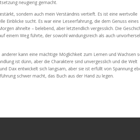
rtsetzung neugierig gemacht.
stärkt, sondern auch mein Verständnis vertieft. Es ist eine wertvolle
uelle Einblicke sucht. Es war eine Leseerfahrung, die dem Genuss eines
Morgen ähnelte – belebend, aber letztendlich vergesslich. Die Geschic
 auf einem Weg führte, der sowohl windungsreich als auch unvorhers
e anderer kann eine mächtige Möglichkeit zum Lernen und Wachsen s
andlung ist dünn, aber die Charaktere sind unvergesslich und die Welt
nd Dax entwickelt sich langsam, aber sie ist erfüllt von Spannung e
inführung schwer macht, das Buch aus der Hand zu legen.