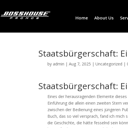
Home
About Us
Ser
Staatsbürgerschaft: E
by
admin
|
Aug 7, 2025
|
Uncategorized
|
Staatsbürgerschaft: E
Eines der herausragenden Elemente dieses 
Einführung die allein einen zweiten Stern v
zwischen der Bedienung eines jüngeren Pub
Buch, das so viel versprach, fand ich mich
die Geschichte, die hätte fesselnd sein kö