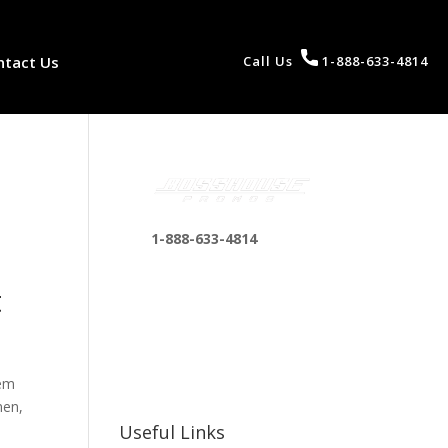
ntact Us
Call Us
1-888-633-4814
1-888-633-4814
bosshousepromotions
t
@gmail.com
255 N D St suite 401 h,
e
San Bernardino, CA
92410, United States
nem
nen,
Useful Links