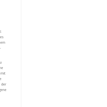
n
t:
 es
inem
-
zu
ine
 mit
e
n der
igene