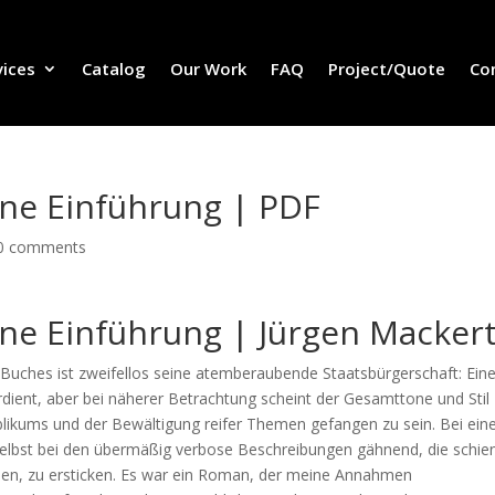
vices
Catalog
Our Work
FAQ
Project/Quote
Co
ine Einführung | PDF
0 comments
ine Einführung | Jürgen Macker
Buches ist zweifellos seine atemberaubende Staatsbürgerschaft: Ein
erdient, aber bei näherer Betrachtung scheint der Gesamttone und Stil
likums und der Bewältigung reifer Themen gefangen zu sein. Bei ei
 selbst bei den übermäßig verbose Beschreibungen gähnend, die schie
nnen, zu ersticken. Es war ein Roman, der meine Annahmen