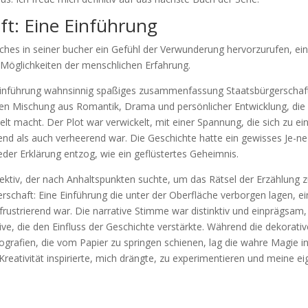
ft: Eine Einführung
ches in seiner bucher ein Gefühl der Verwunderung hervorzurufen, ei
 Möglichkeiten der menschlichen Erfahrung.
 Einführung wahnsinnig spaßiges zusammenfassung Staatsbürgerschaf
tigen Mischung aus Romantik, Drama und persönlicher Entwicklung, die
elt macht. Der Plot war verwickelt, mit einer Spannung, die sich zu e
nd als auch verheerend war. Die Geschichte hatte ein gewisses Je-ne
 jeder Erklärung entzog, wie ein geflüstertes Geheimnis.
tektiv, der nach Anhaltspunkten suchte, um das Rätsel der Erzählung 
schaft: Eine Einführung die unter der Oberfläche verborgen lagen, e
frustrierend war. Die narrative Stimme war distinktiv und einprägsam,
ve, die den Einfluss der Geschichte verstärkte. Während die dekorativ
tografien, die vom Papier zu springen schienen, lag die wahre Magie i
Kreativität inspirierte, mich drängte, zu experimentieren und meine e