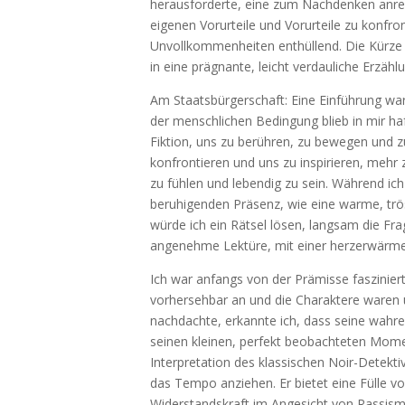
herausforderte, eine zum Nachdenken anre
eigenen Vorurteile und Vorurteile zu konfront
Unvollkommenheiten enthüllend. Die Kürze d
in eine prägnante, leicht verdauliche Erzähl
Am Staatsbürgerschaft: Eine Einführung war
der menschlichen Bedingung blieb in mir haf
Fiktion, uns zu berühren, zu bewegen und 
konfrontieren und uns zu inspirieren, mehr 
zu fühlen und lebendig zu sein. Während ic
beruhigenden Präsenz, wie eine warme, tröst
würde ich ein Rätsel lösen, langsam die F
angenehme Lektüre, mit einer herzerwärmen
Ich war anfangs von der Prämisse faszinier
vorhersehbar an und die Charaktere waren u
nachdachte, erkannte ich, dass seine wahre
seinen kleinen, perfekt beobachteten Mom
Interpretation des klassischen Noir-Detekt
das Tempo anziehen. Er bietet eine Fülle v
Widerstandskraft im Angesicht von Rassismus