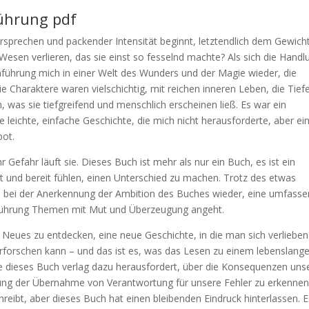
führung pdf
ersprechen und packender Intensität beginnt, letztendlich dem Gewich
Wesen verlieren, das sie einst so fesselnd machte? Als sich die Handl
inführung mich in einer Welt des Wunders und der Magie wieder, die
e Charaktere waren vielschichtig, mit reichen inneren Leben, die Tief
 was sie tiefgreifend und menschlich erscheinen ließ. Es war ein
leichte, einfache Geschichte, die mich nicht herausforderte, aber ei
ot.
Gefahr läuft sie. Dieses Buch ist mehr als nur ein Buch, es ist ein
ert und bereit fühlen, einen Unterschied zu machen. Trotz des etwas
 bei der Anerkennung der Ambition des Buches wieder, eine umfass
inführung Themen mit Mut und Überzeugung angeht.
 Neues zu entdecken, eine neue Geschichte, in die man sich verlieben
erforschen kann – und das ist es, was das Lesen zu einem lebenslang
ie dieses Buch verlag dazu herausfordert, über die Konsequenzen uns
g der Übernahme von Verantwortung für unsere Fehler zu erkennen.
reibt, aber dieses Buch hat einen bleibenden Eindruck hinterlassen. Es