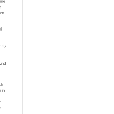
ine
Our Work
d
een
Our Clients
ng
ndig
 und
ch
 in
e
n