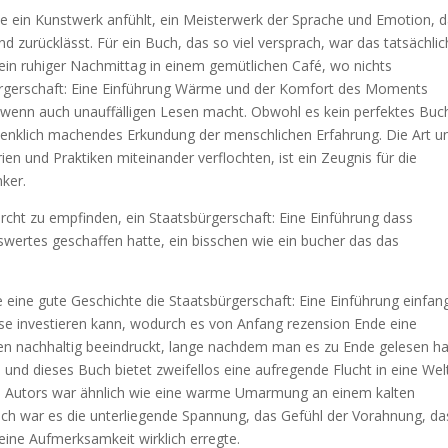
 wie ein Kunstwerk anfühlt, ein Meisterwerk der Sprache und Emotion, 
 zurücklässt. Für ein Buch, das so viel versprach, war das tatsächli
 ein ruhiger Nachmittag in einem gemütlichen Café, wo nichts
ürgerschaft: Eine Einführung Wärme und der Komfort des Moments
wenn auch unauffälligen Lesen macht. Obwohl es kein perfektes Buc
hdenklich machendes Erkundung der menschlichen Erfahrung. Die Art u
en und Praktiken miteinander verflochten, ist ein Zeugnis für die
nker.
urcht zu empfinden, ein Staatsbürgerschaft: Eine Einführung dass
ertes geschaffen hatte, ein bisschen wie ein bucher das das
ie eine gute Geschichte die Staatsbürgerschaft: Eine Einführung einfa
eise investieren kann, wodurch es von Anfang rezension Ende eine
nen nachhaltig beeindruckt, lange nachdem man es zu Ende gelesen ha
und dieses Buch bietet zweifellos eine aufregende Flucht in eine Wel
es Autors war ähnlich wie eine warme Umarmung an einem kalten
och war es die unterliegende Spannung, das Gefühl der Vorahnung, da
eine Aufmerksamkeit wirklich erregte.