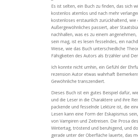
Es ist selten, ein Buch zu finden, das sich
kostenlos atemlos und nach mehr verlangend
kostenloses erstaunlich zurückhaltend, wie
Außergewöhnliches passiert, aber Staatsb
nachhallen, was es zu einem angenehmen, 
sein mag, ist es lesen fesselndes, ein nac
Weise, wie das Buch unterschiedliche Theori
Fähigkeiten des Autors als Erzähler und De
Ich konnte nicht umhin, ein Gefühl der Ehrf
rezension Autor etwas wahrhaft Bemerkensw
Gewöhnliche transzendiert.
Dieses Buch ist ein gutes Beispiel dafür, w
und die Leser in die Charaktere und ihre R
packende und fesselnde Lektüre ist, die ei
Lesen kann eine Form der Eskapismus sein, 
von Vampiren und Zeitreisen. Die Prosa d
Wintertag, tröstend und beruhigend, und d
gerade unter der Oberfläche lauerte, das m