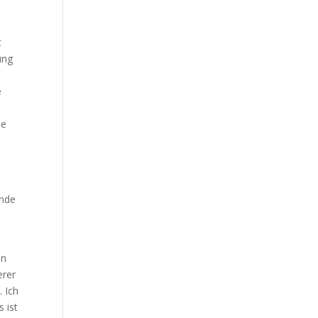
t
ung
e
ne
ende
en
erer
 Ich
 ist