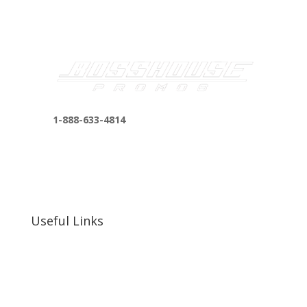
1-888-633-4814
bosshousepromotions@gmail.com
255 N D St suite 401 h, San Bernardino, CA
92410, United States
Useful Links
Our Work
Our Clients