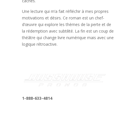
cachés.
Une lecture qui m’a fait réfléchir à mes propres
motivations et désirs. Ce roman est un chef-
d’œuvre qui explore les thèmes de la perte et de
la rédemption avec subtilité. La fin est un coup de
théâtre qui change livre numérique mais avec une
logique rétroactive.
1-888-633-4814
bosshousepromotions@gmail.com
255 N D St suite 401 h, San Bernardino, CA
92410, United States