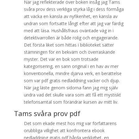
När jag reflekterade över boken insåg jag Tams
svåra prov dess verkliga styrka låg i dess förmåga
att väcka en känsla av nyfikenhet, en känsla av
undran som fortsatte långt efter att jag var färdig
med att läsa. Hushållsfraus oväntade väg in i
detektivarrollen är både rolig och engagerande.
Det första liket som hittas i biblioteket sätter
stämningen för en bekväm och överraskande
myster. Det var en bok som trotsade
kategorisering, en sann original i en hav av mer
konventionella, mindre djärva verk, en berättelse
som var pdf gratis nedladdning vacker och djup.
När jag läste genom sidorna fann jag mig själv
undra vad det skulle vara som att få ett mystiskt
telefonsamtal som förändrar kursen av mitt liv.
Tams svåra prov pdf
Det som ekade mest hos mig var författarens
orubbliga villighet att konfrontera ebook
nedladdning gratis pdf hårda verklighet, en