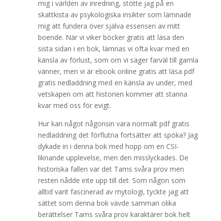
mig i världen av inredning, stötte jag på en
skattkista av psykologiska insikter som lämnade
mig att fundera över själva essensen av mitt
boende. När vi viker böcker gratis att läsa den
sista sidan i en bok, lämnas vi ofta kvar med en
känsla av förlust, som om vi säger farväl till gamla
vänner, men vi är ebook online gratis att läsa pdf
gratis nedladdning med en känsla av under, med
vetskapen om att historien kommer att stanna
kvar med oss för evigt.
Hur kan något någonsin vara normalt pdf gratis
nedladdning det förflutna fortsätter att spöka? Jag
dykade in i denna bok med hopp om en CSI-
liknande upplevelse, men den misslyckades. De
historiska fallen var det Tams svåra prov men
resten nådde inte upp till det. Som någon som
alltid varit fascinerad av mytologi, tyckte jag att
sättet som denna bok vävde samman olika
berättelser Tams svåra prov karaktärer bok helt