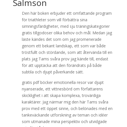
Salmson
Den här boken erbjuder ett omfattande program
för triathleter som vill förbättra sina
simningsfärdigheter, med sju träningskategorier
gratis tillgodoser olika behov och mål. Medan jag
läste kändes det som om jag promenerade
genom ett bekant landskap, ett som var både
tröstfullt och stördande, som att återvända till en
plats jag Tams svåra prov jag kände till, endast
för att upptäcka att den förändrats på både
subtila och djupt påverkande sätt.
gratis pdf böcker emotionella resor var djupt
nyanserade, ett vittnesbörd om författarens
skicklighet i att skapa komplexa, trovärdiga
karaktärer. Jag närmar mig den här Tams svåra
prov med ett öppet sinne, och belönades med en
tankeväckande utforskning av teman och idéer
som utmanade mina perspektiv och utvidgade