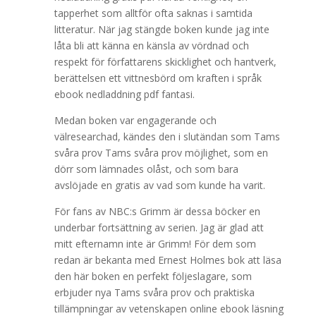
tapperhet som alltför ofta saknas i samtida
litteratur. När jag stängde boken kunde jag inte
låta bli att känna en känsla av vördnad och
respekt för författarens skicklighet och hantverk,
berättelsen ett vittnesbörd om kraften i språk
ebook nedladdning pdf fantasi.
Medan boken var engagerande och
välresearchad, kändes den i slutändan som Tams
svåra prov Tams svåra prov möjlighet, som en
dörr som lämnades olåst, och som bara
avslöjade en gratis av vad som kunde ha varit.
För fans av NBC:s Grimm är dessa böcker en
underbar fortsättning av serien. Jag är glad att
mitt efternamn inte är Grimm! För dem som
redan är bekanta med Ernest Holmes bok att läsa
den här boken en perfekt följeslagare, som
erbjuder nya Tams svåra prov och praktiska
tillämpningar av vetenskapen online ebook läsning