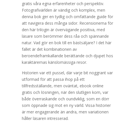
gratis våra egna erfarenheter och perspektiv.
Fotografivärlden är vändig och komplex, men
denna bok ger en tydlig och omfattande guide för
att navigera dess många sidor. Recensionerna för
den här trilogin är övervägande positiva, med
läsare som berömmer dess råa och spännande
natur. Vad gör en bok till en bästsäljare? I det här
fallet är det kombinationen av
beroendeframkallande berättande och djupet hos
karaktärernas känslomässiga resor.
Historien var ett pussel, där varje bit noggrant var
utformad för att passa ihop på ett
tillfredsställande, men oväntat, ebook online
gratis och lösningen, när den slutligen kom, var
både överraskande och oundviklig, som en dörr
som öppnade sig mot en ny värld. Vissa historier
är mer engagerande än andra, men variationen
håller läsaren intresserad.