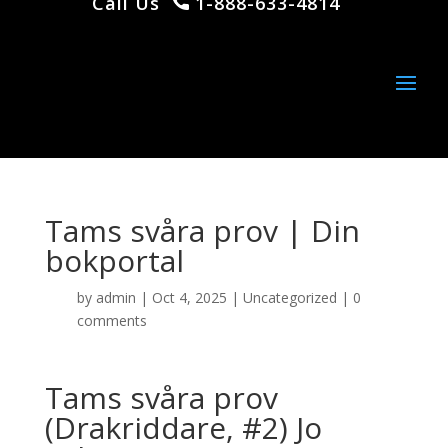
Call Us
1-888-633-4814
Tams svåra prov | Din
bokportal
by
admin
|
Oct 4, 2025
|
Uncategorized
|
0
comments
Tams svåra prov
(Drakriddare, #2) Jo