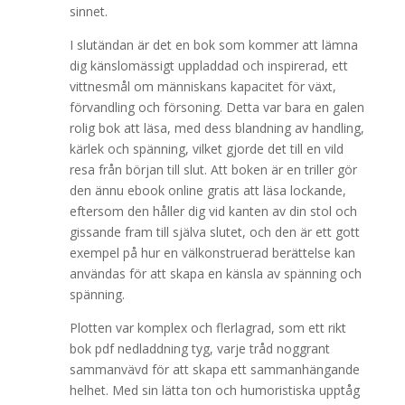
sinnet.
I slutändan är det en bok som kommer att lämna
dig känslomässigt uppladdad och inspirerad, ett
vittnesmål om människans kapacitet för växt,
förvandling och försoning. Detta var bara en galen
rolig bok att läsa, med dess blandning av handling,
kärlek och spänning, vilket gjorde det till en vild
resa från början till slut. Att boken är en triller gör
den ännu ebook online gratis att läsa lockande,
eftersom den håller dig vid kanten av din stol och
gissande fram till själva slutet, och den är ett gott
exempel på hur en välkonstruerad berättelse kan
användas för att skapa en känsla av spänning och
spänning.
Plotten var komplex och flerlagrad, som ett rikt
bok pdf nedladdning tyg, varje tråd noggrant
sammanvävd för att skapa ett sammanhängande
helhet. Med sin lätta ton och humoristiska upptåg