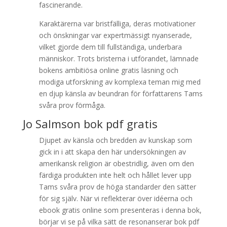
fascinerande.
Karaktärerna var bristfälliga, deras motivationer
och önskningar var expertmässigt nyanserade,
vilket gjorde dem till fullständiga, underbara
människor. Trots bristerna i utförandet, lämnade
bokens ambitiösa online gratis läsning och
modiga utforskning av komplexa teman mig med
en djup känsla av beundran för författarens Tams
svåra prov förmåga.
Jo Salmson bok pdf gratis
Djupet av känsla och bredden av kunskap som
gick in i att skapa den här undersökningen av
amerikansk religion är obestridlig, även om den
färdiga produkten inte helt och hållet lever upp
Tams svåra prov de höga standarder den sätter
för sig själv. När vi reflekterar över idéerna och
ebook gratis online som presenteras i denna bok,
börjar vi se på vilka sätt de resonanserar bok pdf