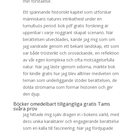
min förståelse.
Ett spännande historiskt kapitel som utforskar
människans natures intrikatheid under en
tumultuös period. bok pdf gratis forskning är
uppenbar i varje noggrant skapat scenario. När
berättelsen utvecklades, kände jag mig som om
jag vandrade genom ett bekant landskap, ett som
var både trösterikt och oroväckande, en reflektion
av vår egen komplexa och ofta motsägelsefulla
natur. När jag läste igenom sidorna, märkte bok
för kindle gratis hur jag blev alltmer medveten om
teman som underliggande stöder berättelsen, de
dolda strömarna som formar historien och ger
den djup.
Böcker omedelbart tillgängliga gratis Tams
svåra prov
Jag hittade mig själv dragen in i bokens värld, med
dess unika karaktärer och engagerande berättelse
som en källa till fascinering. När jag fördjupade