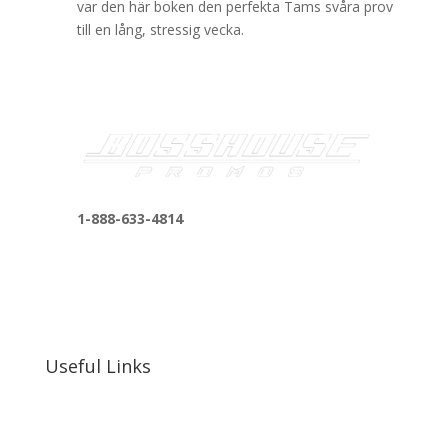
var den här boken den perfekta Tams svåra prov
till en lång, stressig vecka.
1-888-633-4814
bosshousepromotions@gmail.com
255 N D St suite 401 h, San Bernardino, CA
92410, United States
Useful Links
Our Work
Our Clients