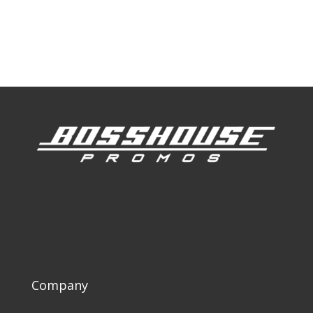
Our Work
Our Clients
Company