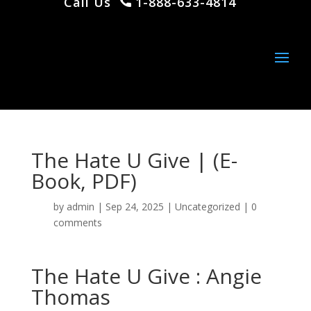
Call Us
1-888-633-4814
The Hate U Give | (E-
Book, PDF)
by
admin
|
Sep 24, 2025
|
Uncategorized
|
0
comments
The Hate U Give : Angie
Thomas