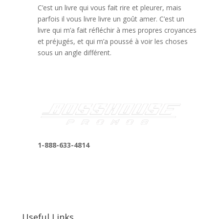
C’est un livre qui vous fait rire et pleurer, mais
parfois il vous livre livre un goût amer. C’est un
livre qui m’a fait réfléchir à mes propres croyances
et préjugés, et qui m’a poussé à voir les choses
sous un angle différent.
1-888-633-4814
bosshousepromotions@gmail.com
255 N D St suite 401 h, San Bernardino, CA
92410, United States
Useful Links