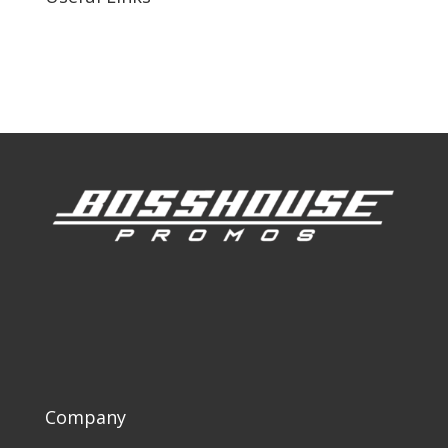
Our Work
Our Clients
Company