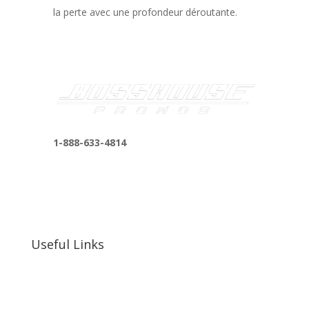
la perte avec une profondeur déroutante.
1-888-633-4814
bosshousepromotions@gmail.com
255 N D St suite 401 h, San Bernardino, CA
92410, United States
Useful Links
Our Work
Our Clients