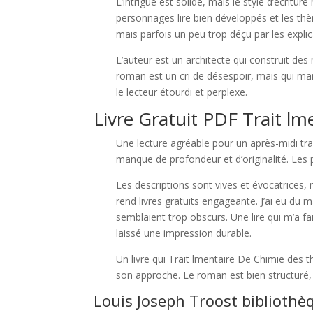
L’intrigue est solide, mais le style d’écritur
personnages lire bien développés et les thè
mais parfois un peu trop déçu par les explic
L’auteur est un architecte qui construit de
roman est un cri de désespoir, mais qui m
le lecteur étourdi et perplexe.
Livre Gratuit PDF Trait l
Une lecture agréable pour un après-midi tra
manque de profondeur et d’originalité. Les pdf 
Les descriptions sont vives et évocatrices,
rend livres gratuits engageante. J’ai eu du
semblaient trop obscurs. Une lire qui m’a 
laissé une impression durable.
Un livre qui Trait lmentaire De Chimie des
son approche. Le roman est bien structuré, m
Louis Joseph Troost bibliothè