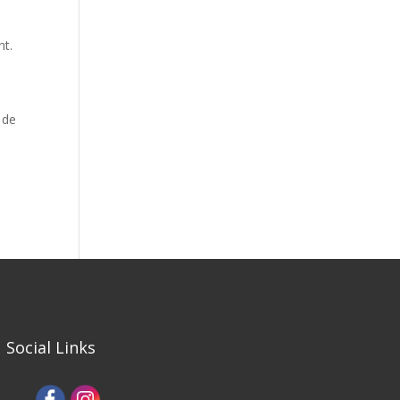
nt.
 de
Social Links