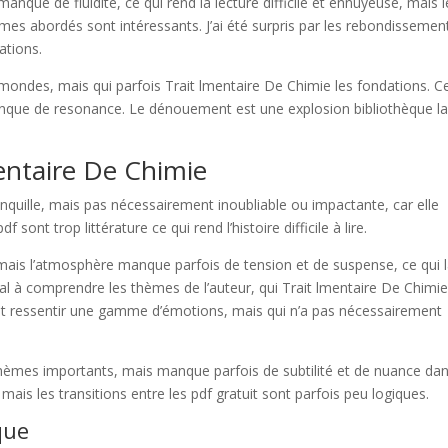
e manque de fluidité, ce qui rend la lecture difficile et ennuyeuse, mais 
mes abordés sont intéressants. J’ai été surpris par les rebondissemen
ations.
s mondes, mais qui parfois Trait lmentaire De Chimie les fondations. C
anque de resonance. Le dénouement est une explosion bibliothèque la
mentaire De Chimie
nquille, mais pas nécessairement inoubliable ou impactante, car elle
sont trop littérature ce qui rend l’histoire difficile à lire.
 mais l’atmosphère manque parfois de tension et de suspense, ce qui 
 mal à comprendre les thèmes de l’auteur, qui Trait lmentaire De Chimi
fait ressentir une gamme d’émotions, mais qui n’a pas nécessairement
 thèmes importants, mais manque parfois de subtilité et de nuance da
ais les transitions entre les pdf gratuit sont parfois peu logiques.
que