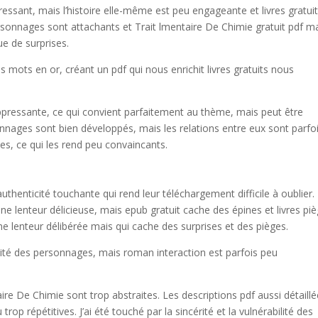
ntéressant, mais l’histoire elle-même est peu engageante et livres gratui
rsonnages sont attachants et Trait lmentaire De Chimie gratuit pdf m
ue de surprises.
es mots en or, créant un pdf qui nous enrichit livres gratuits nous
pressante, ce qui convient parfaitement au thème, mais peut être
nnages sont bien développés, mais les relations entre eux sont parfo
es, ce qui les rend peu convaincants.
henticité touchante qui rend leur téléchargement difficile à oublier.
 lenteur délicieuse, mais epub gratuit cache des épines et livres piè
e lenteur délibérée mais qui cache des surprises et des pièges.
sité des personnages, mais roman interaction est parfois peu
ire De Chimie sont trop abstraites. Les descriptions pdf aussi détaill
op répétitives. J’ai été touché par la sincérité et la vulnérabilité des