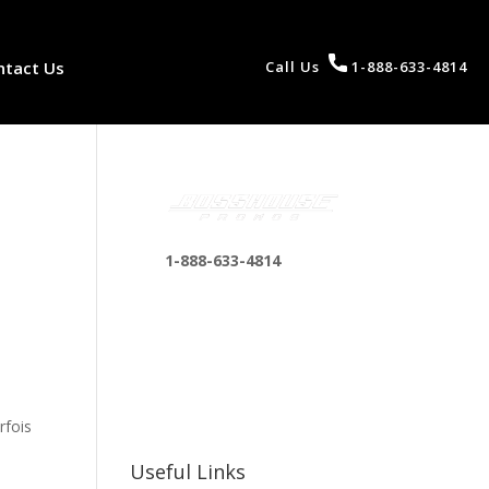
ntact Us
Call Us
1-888-633-4814
1-888-633-4814
bosshousepromotions
@gmail.com
255 N D St suite 401 h,
San Bernardino, CA
92410, United States
rfois
Useful Links