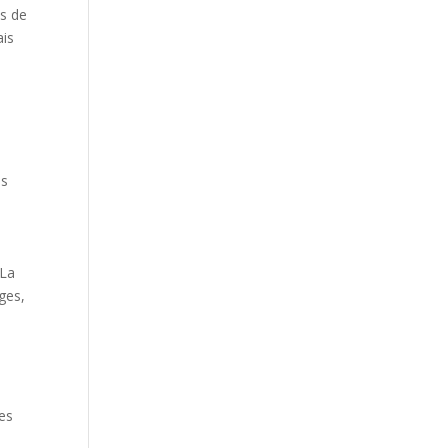
ts de
ais
is
 La
ges,
ées