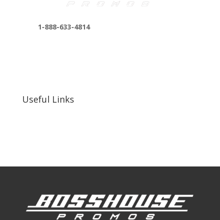
1-888-633-4814
bosshousepromotions@gmail.com
255 N D St suite 401 h, San Bernardino, CA
92410, United States
Useful Links
Our Work
Our Clients