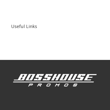
255 N D St suite 401 h, San Bernardino, CA
92410, United States
Useful Links
Our Work
Our Clients