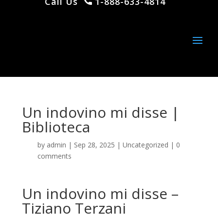
Call Us
1-888-633-4814
Un indovino mi disse |
Biblioteca
by
admin
|
Sep 28, 2025
|
Uncategorized
|
0
comments
Un indovino mi disse –
Tiziano Terzani