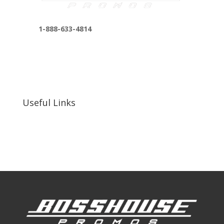
1-888-633-4814
bosshousepromotions@gmail.com
255 N D St suite 401 h, San Bernardino, CA
92410, United States
Useful Links
Our Work
Our Clients