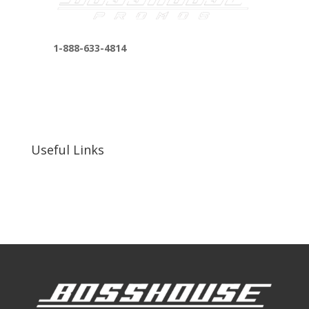
1-888-633-4814
bosshousepromotions@gmail.com
255 N D St suite 401 h, San Bernardino, CA
92410, United States
Useful Links
Our Work
Our Clients