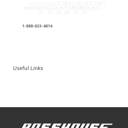
1-888-633-4814
bosshousepromotions@gmail.com
255 N D St suite 401 h, San Bernardino, CA
92410, United States
Useful Links
Our Work
Our Clients