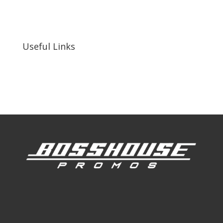
255 N D St suite 401 h, San Bernardino, CA
92410, United States
Useful Links
Our Work
Our Clients