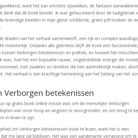
azingwekkend, want het kan emoties opwekken, de fantasie aanwakkere
t ik denk dat dit boek bereikt. Ik was gefascineerd door de taalgebruik 
die levendige beelden in mijn geest schilderde, gratis pdf boeken de w
s
de draden van het verhaal samenweeft, een rijk en complex wandtapi
t meesterlijk. Ondanks alle gebreken blijft dit boek een fascinerende,
k tussen Verborgen betekenissen en politiek, en hoewel het misschien
rk was, had het een bepaalde rauwe, ongebreidelde energie die moeili
sioneel, met zwaktes en sterktes die hen aantrekkelijk maken, alsof
ent. Het verhaal is een krachtige herinnering aan het belang van het zo
den Verborgen betekenissen
ur op gratis boek online missie was om de menselijke Verborgen
diepten van onze hoop en angsten te doorgronden, en om terug te k
 in leven te zijn.
ehad om Verborgen betekenissen boek te lezen, want het is een
l dat me lang zal bijblijven. Het was een aangename verrassing om te