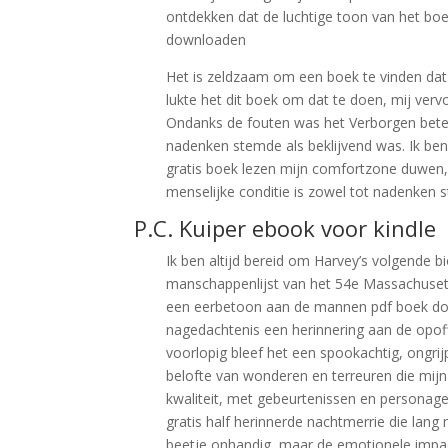
ontdekken dat de luchtige toon van het boe
downloaden
Het is zeldzaam om een boek te vinden dat 
lukte het dit boek om dat te doen, mij ve
Ondanks de fouten was het Verborgen betek
nadenken stemde als beklijvend was. Ik be
gratis boek lezen mijn comfortzone duwen,
menselijke conditie is zowel tot nadenken 
P.C. Kuiper ebook voor kindle
Ik ben altijd bereid om Harvey’s volgende bi
manschappenlijst van het 54e Massachusetts 
een eerbetoon aan de mannen pdf boek dow
nagedachtenis een herinnering aan de opoffe
voorlopig bleef het een spookachtig, ongrijp
belofte van wonderen en terreuren die mijn
kwaliteit, met gebeurtenissen en personag
gratis half herinnerde nachtmerrie die lang 
beetje onhandig, maar de emotionele impac