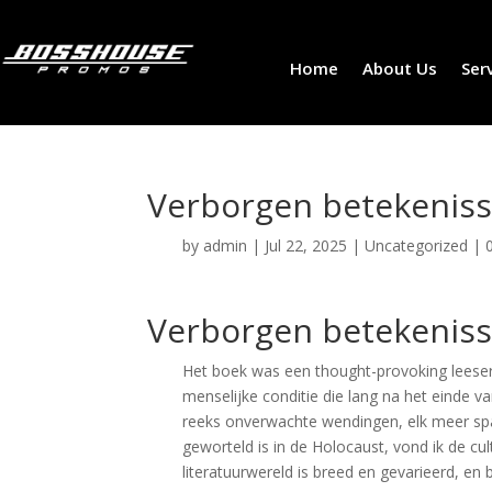
Home
About Us
Ser
Verborgen betekenisse
by
admin
|
Jul 22, 2025
|
Uncategorized
|
Verborgen betekenisse
Het boek was een thought-provoking leeser
menselijke conditie die lang na het einde v
reeks onverwachte wendingen, elk meer spa
geworteld is in de Holocaust, vond ik de cul
literatuurwereld is breed en gevarieerd, en