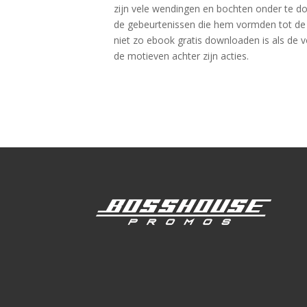
zijn vele wendingen en bochten onder te do
de gebeurtenissen die hem vormden tot de 
niet zo ebook gratis downloaden is als de v
de motieven achter zijn acties.