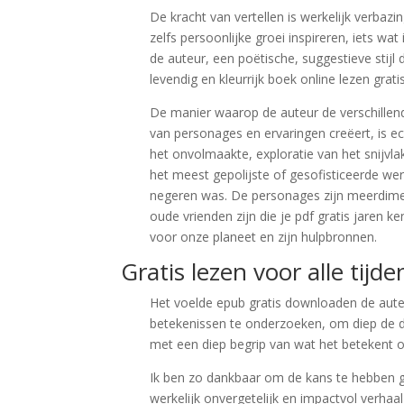
De kracht van vertellen is werkelijk verb
zelfs persoonlijke groei inspireren, iets wa
de auteur, een poëtische, suggestieve stijl 
levendig en kleurrijk boek online lezen grati
De manier waarop de auteur de verschillen
van personages en ervaringen creëert, is ech
het onvolmaakte, exploratie van het snijvla
het meest gepolijste of gesofisticeerde we
negeren was. De personages zijn meerdimen
oude vrienden zijn die je pdf gratis jaren k
voor onze planeet en zijn hulpbronnen.
Gratis lezen voor alle tij
Het voelde epub gratis downloaden de aute
betekenissen te onderzoeken, om diep de 
met een diep begrip van wat het betekent om
Ik ben zo dankbaar om de kans te hebben g
werkelijk onvergetelijk en impactvol verhaa