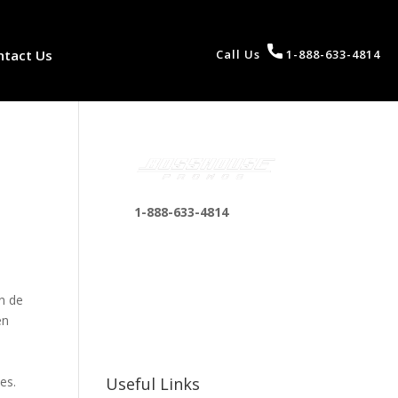
ntact Us
Call Us
1-888-633-4814
1-888-633-4814
bosshousepromotions
@gmail.com
255 N D St suite 401 h,
n de
San Bernardino, CA
en
92410, United States
es.
Useful Links