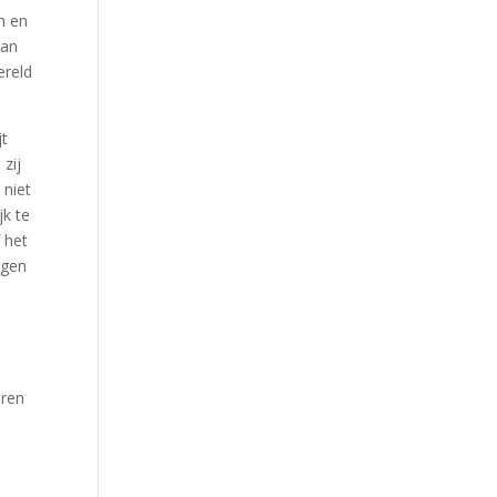
Our Work
n en
van
Our Clients
ereld
jt
 zij
 niet
jk te
 het
rgen
eren