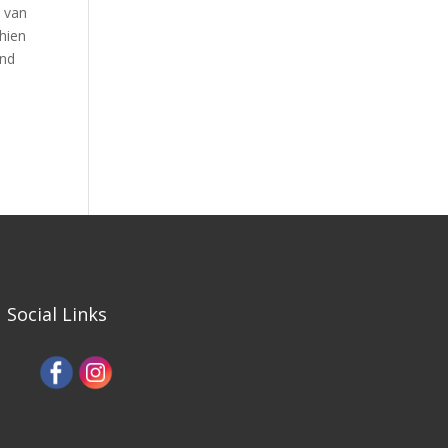
p van
hien
end
Social Links