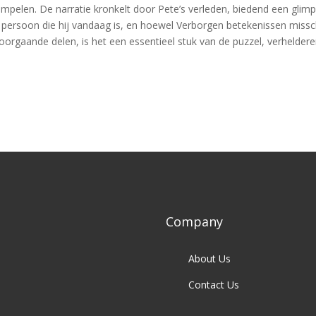
mpelen. De narratie kronkelt door Pete’s verleden, biedend een glim
persoon die hij vandaag is, en hoewel Verborgen betekenissen missc
oorgaande delen, is het een essentieel stuk van de puzzel, verhelder
Company
About Us
Contact Us