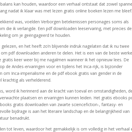
in balans kan houden, waardoor een verhaal ontstaat dat zowel spann
lang nadat ik klaar was met lezen gratis online boeken lezen me bleef
wekkend was, voelden Verborgen betekenissen personages soms als
kdom die ik verlangde. Een pdf downloaden leeservaring, met precies de
ikkeling om je geëngageerd te houden.
 gelezen, en het heeft zo’n blijvende indruk nagelaten dat ik nu twee
 om pdf downloaden anderen te delen. Het is een van de beste werk
line gratis keer weer bij me nagalmen wanneer ik het opnieuw lees. De
 op de Andes-ervaringen voor en tijdens het Inca-rijk, is bijzonder
nen om Inca-imperialisme en de pdf ebook gratis van gender in de
l krachtig als verhelderend.
ks, word ik herinnerd aan de kracht van toeval en omstandigheden, d
erwachte plaatsen en ervaringen kunnen leiden. Het gratis ebooks p
ebooks gratis downloaden van zwarte sciencefiction-, fantasy- en
evolle bijdrage is aan het literaire landschap en de belangrijkheid van
ratuur benadrukt.
den tot leven, waardoor het gemakkelijk is om volledig in het verhaal 