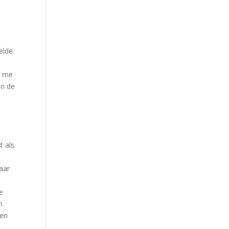
h
elde.
n me
an de
t als
Maar
e
n
een