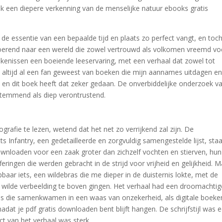
k een diepere verkenning van de menselijke natuur ebooks gratis
de essentie van een bepaalde tijd en plaats zo perfect vangt, en toc
rvoerend naar een wereld die zowel vertrouwd als volkomen vreemd vo
enissen een boeiende leeservaring, met een verhaal dat zowel tot
n altijd al een fan geweest van boeken die mijn aannames uitdagen e
 en dit boek heeft dat zeker gedaan. De onverbiddelijke onderzoek v
stemmend als diep verontrustend.
ografie te lezen, wetend dat het net zo verrijkend zal zijn. De
Infantry, een gedetailleerde en zorgvuldig samengestelde lijst, staa
nloaden voor een zaak groter dan zichzelf vochten en stierven, hun
ringen die werden gebracht in de strijd voor vrijheid en gelijkheid. 
baar iets, een wildebras die me dieper in de duisternis lokte, met de
 wilde verbeelding te boven gingen. Het verhaal had een droomachtig
es die samenkwamen in een waas van onzekerheid, als digitale boeke
nadat je pdf gratis downloaden bent blijft hangen. De schrijfstijl was 
t van het verhaal was sterk.