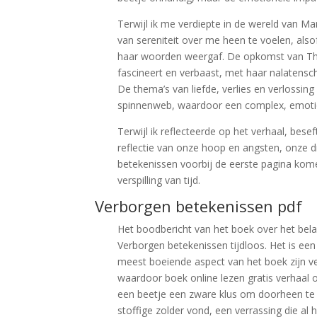
Terwijl ik me verdiepte in de wereld van M
van sereniteit over me heen te voelen, als
haar woorden weergaf. De opkomst van Thatc
fascineert en verbaast, met haar nalatensc
De thema’s van liefde, verlies en verlossi
spinnenweb, waardoor een complex, emotio
Terwijl ik reflecteerde op het verhaal, bes
reflectie van onze hoop en angsten, onze 
betekenissen voorbij de eerste pagina ko
verspilling van tijd.
Verborgen betekenissen pdf
Het boodbericht van het boek over het bela
Verborgen betekenissen tijdloos. Het is een
meest boeiende aspect van het boek zijn 
waardoor boek online lezen gratis verhaal
een beetje een zware klus om doorheen te 
stoffige zolder vond, een verrassing die al