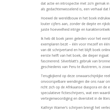
dat actie en introspectie met zo’n gemak 
als gedachtenwisselend is, een verhaal dat 
Hoewel de wereldbouw in het boek indruk
louter cijfers aan, zonder de diepte en rij
juiste hoeveelheid intrige en karakterontw
Ik heb dit boek jaren geleden voor het eerst
exemplaren bezit – één voor mezelf en één
van dit schrijvertand en het blijft boek on
eerste helft van het boek, die dieper ingaat
fascinerend. Silverblatt’s gebruik van bron
geschiedenis van Peru te illustreren, is zowe
Terugkijkend op deze onwaarschijnlijke ree
onvoorspelbare wendingen die ons naar onv
richt zich op de Afrikaanse diaspora en de 
speculatieve fictieschrijvers, wat een waard
vertegenwoordiging en diversiteit in de lite
Kathryn Warner’s schrijven brengt het verle