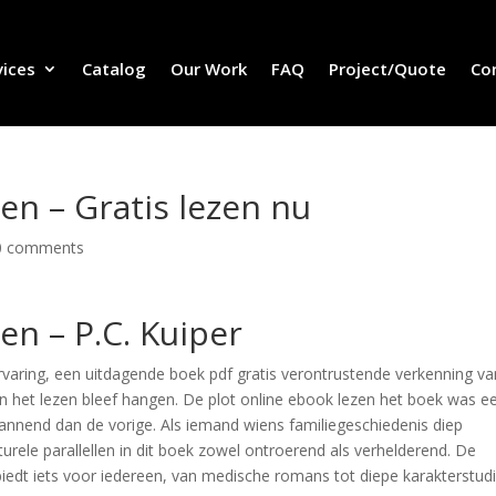
vices
Catalog
Our Work
FAQ
Project/Quote
Co
n – Gratis lezen nu
0 comments
n – P.C. Kuiper
varing, een uitdagende boek pdf gratis verontrustende verkenning va
an het lezen bleef hangen. De plot online ebook lezen het boek was e
nnend dan de vorige. Als iemand wiens familiegeschiedenis diep
turele parallellen in dit boek zowel ontroerend als verhelderend. De
 biedt iets voor iedereen, van medische romans tot diepe karakterstudi