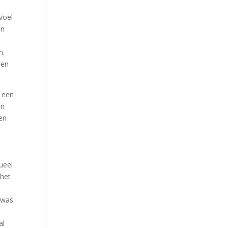
voel
an
n.
een
, een
en
en
ueel
 het
 was
al