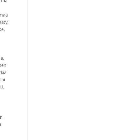
ttää
omaa
äätyi
se,
aa,
ksen
tkiä
äni
ti,
n.
a