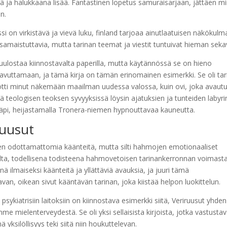
ä ja halukkaana lisää. Fantastinen lopetus samuraisarjaan, jättäen m
n.
 virkistävä ja vievä luku, finland tarjoaa ainutlaatuisen näkökulm
samaistuttavia, mutta tarinan teemat ja viestit tuntuivat hieman sekav
ulostaa kiinnostavalta paperilla, mutta käytännössä se on hieno
 saavuttamaan, ja tämä kirja on tämän erinomainen esimerkki. Se oli tar
kotti minut näkemään maailman uudessa valossa, kuin ovi, joka avautu
eologisen teoksen syvyyksissä löysin ajatuksien ja tunteiden labyrin
en läpi, heijastamalla Tronera-niemen hypnouttavaa kauneutta.
ruusut
inen odottamattomia käänteitä, mutta silti hahmojen emotionaaliset
lta, todellisena todisteena hahmovetoisen tarinankerronnan voimasta
 ilmaiseksi käänteitä ja yllättäviä avauksia, ja juuri tämä
van, oikean sivut kääntävän tarinan, joka kiistää helpon luokittelun.
sykiatrisiin laitoksiin on kiinnostava esimerkki siitä, Veriruusut yhden
mielenterveydestä. Se oli yksi sellaisista kirjoista, jotka vastustav
yksilöllisyys teki siitä niin houkuttelevan.