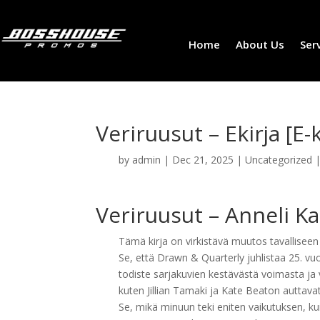
Home
About Us
Ser
Veriruusut – Ekirja [E-k
by
admin
|
Dec 21, 2025
|
Uncategorized
Veriruusut – Anneli K
Tämä kirja on virkistävä muutos tavalliseen 
Se, että Drawn & Quarterly juhlistaa 25. vu
todiste sarjakuvien kestävästä voimasta ja v
kuten Jillian Tamaki ja Kate Beaton auttav
Se, mikä minuun teki eniten vaikutuksen, ku