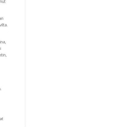
inut
Our Work
Our Clients
an
ilta.
ina,
i
tin,
.
at