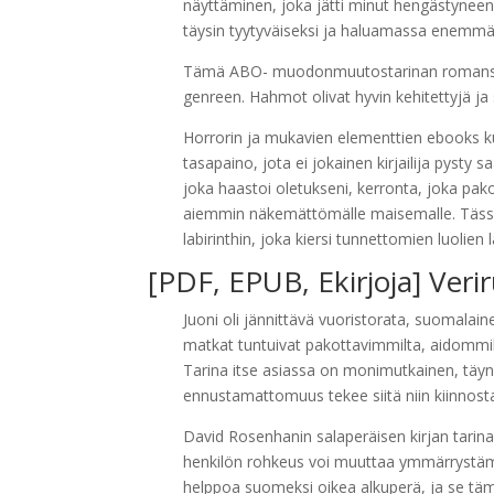
näyttäminen, joka jätti minut hengästyneen
täysin tyytyväiseksi ja haluamassa enemmä
Tämä ABO- muodonmuutostarinan romanssi on
genreen. Hahmot olivat hyvin kehitettyjä ja 
Horrorin ja mukavien elementtien ebooks ku
tasapaino, jota ei jokainen kirjailija pysty
joka haastoi oletukseni, kerronta, joka pa
aiemmin näkemättömälle maisemalle. Tässä t
labirinthin, joka kiersi tunnettomien luoli
[PDF, EPUB, Ekirjoja] Veri
Juoni oli jännittävä vuoristorata, suomala
matkat tuntuivat pakottavimmilta, aidommi
Tarina itse asiassa on monimutkainen, täynnä
ennustamattomuus tekee siitä niin kiinnosta
David Rosenhanin salaperäisen kirjan tarina p
henkilön rohkeus voi muuttaa ymmärrystämme 
helppoa suomeksi oikea alkuperä, ja se tämä 