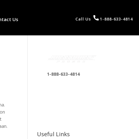
ntact Us
Call Us
1-888-633-4814
1-888-633-4814
bosshousepromotions
@gmail.com
255 N D St suite 401 h,
na.
San Bernardino, CA
 on
92410, United States
t
aan.
n
Useful Links