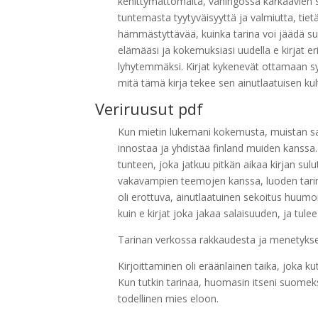
kehittymättömältä, vahingossa karkaavien se
tuntemasta tyytyväisyyttä ja valmiutta, tietä
hämmästyttävää, kuinka tarina voi jäädä su
elämääsi ja kokemuksiasi uudella e kirjat​ eri
lyhytemmäksi. Kirjat kykenevät ottamaan s
mitä tämä kirja tekee sen ainutlaatuisen ku
Veriruusut pdf
Kun mietin lukemani kokemusta, muistan s
innostaa ja yhdistää finland muiden kanssa. 
tunteen, joka jatkuu pitkän aikaa kirjan su
vakavampien teemojen kanssa, luoden tarinan
oli erottuva, ainutlaatuinen sekoitus huumor
kuin e kirjat​ joka jakaa salaisuuden, ja tul
Tarinan verkossa rakkaudesta ja menetykses
Kirjoittaminen oli eräänlainen taika, joka k
Kun tutkin tarinaa, huomasin itseni suomeksi
todellinen mies eloon.