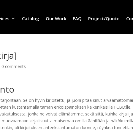
vices
Catalog
Our Work
FAQ
Project/Quote
Co
irja]
|
0 comments
anto
tarjontaan. Se on hyvin kirjoitettu, ja juoni pitää sinut arvaamattoma
ottaan kustantamalla tämän erikoispainoksen kaikenikäisille FCBD:lle,
aikutuksesta, jonka ne voivat elämäämme, sekä siitä, kuinka kirjailija
at muovaamaan kirjallisuutta maisemaa omilla äänillään ja näkökulmill
itenkin, oli kirjoituksen anteeksiantamaton luonne, röyhkeä tunnetila