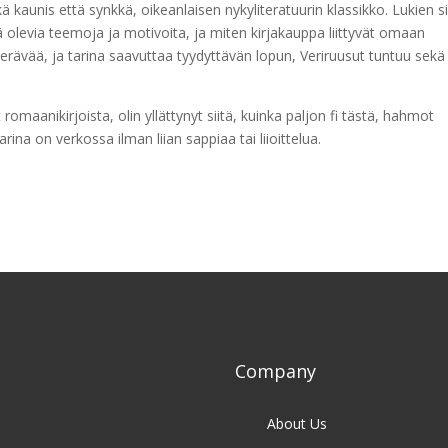
kä kaunis että synkkä, oikeanlaisen nykyliteratuurin klassikko. Lukien s
ä olevia teemoja ja motivoita, ja miten kirjakauppa liittyvät omaan
n terävää, ja tarina saavuttaa tyydyttävän lopun, Veriruusut tuntuu sekä
romaanikirjoista, olin yllättynyt siitä, kuinka paljon fi tästä, hahmot
arina on verkossa ilman liian sappiaa tai liioittelua.
Company
About Us