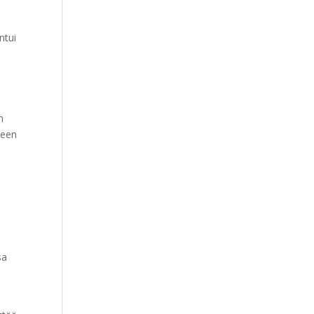
ntui
n
nteen
sa