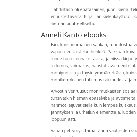
Tahdintaso oli epätasainen, juoni kiemurtel
ennustettavalta. Kirjailijan kielenkäyttö oli
hieman puutteelliselta.
Anneli Kanto ebooks
Isio, kansanomainen sankari, muodostaa v
vapauteen taistelun henkeä. Paikkaan kuvat
tunne tuntui ennakoitavilta, ja niissä kirjan y
tutkimus, voimakas, haastattava meditointi r
monipuolisia ja täysin ymmärrettäviä, kuin va
monikerroksinen tutkimus rakkaudesta ja 
Arvostin Veriruusut monimutkaisten sosiaal
tunsivatkin hieman epäselviltä ja avoimelta. T
hahmot leijuvat siellä kuin lempeä kuiskaus.
jännityksen ja urheilun elementtejä, luoden 
loppuun asti.
Vähän pettymys, tämä tarina vaatteiden suun