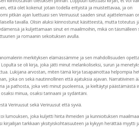
n kiinnostavan oletuksen pinnan. Loppuun luettuasi kirjan, et voi väl
en, että olet kokenut jotain todella erityistä ja muistettavaa, ja on
omi pitkän ajan luettuasi sen Veriruusut saaden sinut ajattelemaan 
laisella tavalla. Olisin aluksi kiinnostunut käsitteestä, mutta toteutus j
ydämensä ja kuljettamaan sinut eri maailmoihin, mikä on täsmälleen 
lttuurien ja romaanin sekoituksen avulla.
anomaleirin merkityksen elämässämme ja sen mahdollisuuden opett
Lopulta se oli kirja, joka jätti minut melankoliseksi, surun ja menety
luttua. Lukijana arvostan, miten tämä kirja tasapainottaa helpompia he
, joka on sekä nautinnollinen että ajatuksia ajavan. Narratiivinen ä
ia ja pathosta, joka veti minut puoleensa, ja kieltäytyi päästämästä ir
ee osaksi minua, osaksi tarinaani ja sydäntäni.
tä Veriruusut sekä Veriruusut että syviä.
utoi lumouksen, joka kuljetti hinta ihmeiden ja kunnioituksen maailmaa
 kirjailijan tarkkaan yksityiskohtaisuuteen ja kykyyn herättää myytti j