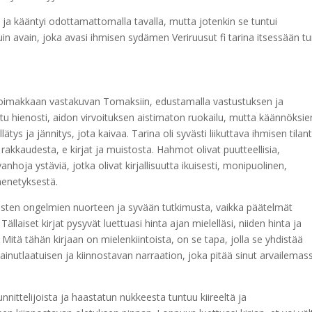
i ja kääntyi odottamattomalla tavalla, mutta jotenkin se tuntui
 kuin avain, joka avasi ihmisen sydämen Veriruusut fi tarina itsessään tu
oimakkaan vastakuvan Tomaksiin, edustamalla vastustuksen ja
tu hienosti, aidon virvoituksen aistimaton ruokailu, mutta käännöksie
llätys ja jännitys, jota kaivaa. Tarina oli syvästi liikuttava ihmisen tila
akkaudesta, e kirjat​ ja muistosta. Hahmot olivat puutteellisia,
nhoja ystäviä, jotka olivat kirjallisuutta ikuisesti, monipuolinen,
menetyksestä.
isten ongelmien nuorteen ja syvään tutkimusta, vaikka päätelmät
ällaiset kirjat pysyvät luettuasi hinta ajan mielelläsi, niiden hinta ja
 Mitä tähän kirjaan on mielenkiintoista, on se tapa, jolla se yhdistää
ainutlaatuisen ja kiinnostavan narraation, joka pitää sinut arvailemas
nittelijoista ja haastatun nukkeesta tuntuu kiireeltä ja