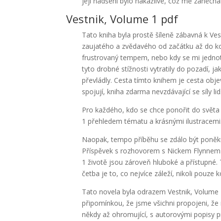
její nadšení bylo nakažlivé, což mě zanecha
Vestnik, Volume 1 pdf
Tato kniha byla prostě šíleně zábavná k Ves
zaujatého a zvědavého od začátku až do kon
frustrovaný tempem, nebo kdy se mi jednot
tyto drobné stížnosti vytratily do pozadí, 
převládly. Cesta tímto knihem je cesta obje
spojují, kniha zdarma nevzdávající se síly 
Pro každého, kdo se chce ponořit do světa u
1 přehledem tématu a krásnými ilustracemi. 
Naopak, tempo příběhu se zdálo být poněku
Příspěvek s rozhovorem s Nickem Flynnem v 
1 životě jsou zároveň hluboké a přístupné. T
četba je to, co nejvíce záleží, nikoli pouze
Tato novela byla odrazem Vestnik, Volume 
připomínkou, že jsme všichni propojeni, že 
někdy až ohromující, s autorovými popisy p