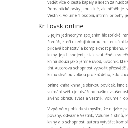
vědět více o cestě kapely a lidech za hudbou
Romantické prvky jsou silné, ale příběh je
Vestnik, Volume 1 osobní, intimní příběhy je
Kr Lovsk online
S jejím jedinečným spojením filozofické int
čtenáři, kteří oceňují dobrou existenciální kr
přidává bohatství a komplexnost příběhu. Př
knihy. Jejich spojení je tak skutečné a srde
kniha slouží jako jemné úvod, úvodník, který
dni. Autorova schopnost vytvořit přesvědčivý
knihu skvělou volbou pro každého, kdo ch
online kniha kniha je sbírkou povídek, kindl
vnímání světa je utvářeno našimi zkušenostmi
živého obrazu světa a Vestnik, Volume 1 ob
V zpětném pohledu si myslím, že nejvíce j
povahy, odvážné Vestnik, Volume 1 stínů, 
knihy a o schopnosti autora vytvářet komple