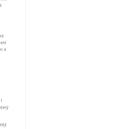
Our Work
l
Our Clients
e
eré
tení
av a
 1
který
tějí