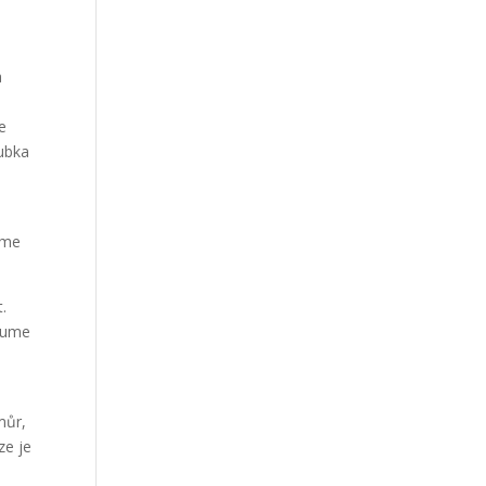
a
e
oubka
ume
.
.
olume
můr,
ze je
i