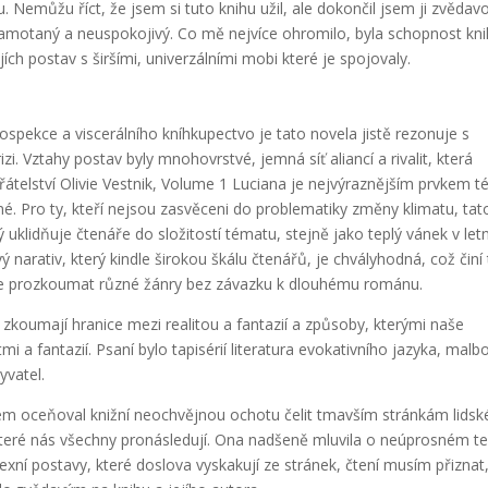
. Nemůžu říct, že jsem si tuto knihu užil, ale dokončil jsem ji zvědavo
 zamotaný a neuspokojivý. Co mě nejvíce ohromilo, byla schopnost kn
jích postav s širšími, univerzálními mobi které je spojovaly.
rospekce a viscerálního kníhkupectvo je tato novela jistě rezonuje s
izi. Vztahy postav byly mnohovrstvé, jemná síť aliancí a rivalit, která
átelství Olivie Vestnik, Volume 1 Luciana je nejvýraznějším prvkem t
čné. Pro ty, kteří nejsou zasvěceni do problematiky změny klimatu, tat
 uklidňuje čtenáře do složitostí tématu, stejně jako teplý vánek v let
 narativ, který kindle širokou škálu čtenářů, je chvályhodná, což činí
ce prozkoumat různé žánry bez závazku k dlouhému románu.
e zkoumají hranice mezi realitou a fantazií a způsoby, kterými naše
 a fantazií. Psaní bylo tapisérií literatura evokativního jazyka, malb
yvatel.
sem oceňoval knižní neochvějnou ochotu čelit tmavším stránkám lidsk
které nás všechny pronásledují. Ona nadšeně mluvila o neúprosném 
xní postavy, které doslova vyskakují ze stránek, čtení musím přiznat