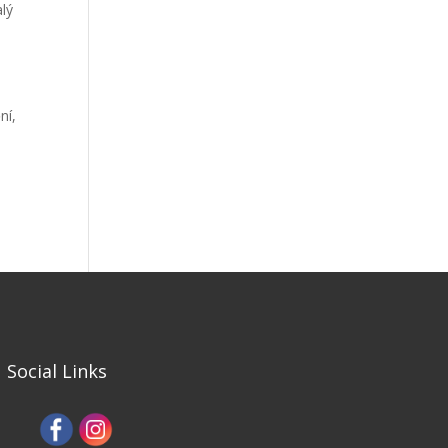
alý
ní,
Social Links