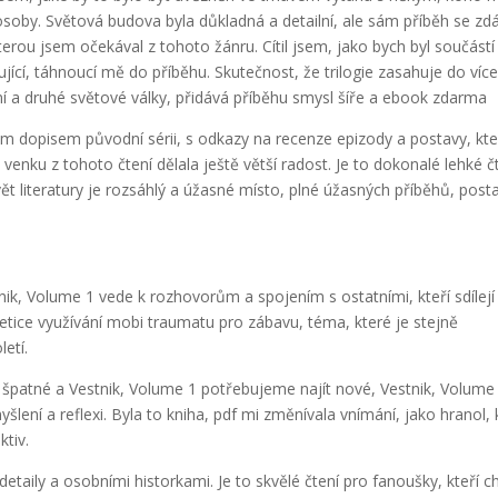
 osoby. Světová budova byla důkladná a detailní, ale sám příběh se zdá
terou jsem očekával z tohoto žánru. Cítil jsem, jako bych byl součástí
ující, táhnoucí mě do příběhu. Skutečnost, že trilogie zasahuje do víc
vní a druhé světové války, přidává příběhu smysl šíře a ebook zdarma
ým dopisem původní sérii, s odkazy na recenze epizody a postavy, kt
enku z tohoto čtení dělala ještě větší radost. Je to dokonalé lehké č
Svět literatury je rozsáhlý a úžasné místo, plné úžasných příběhů, post
nik, Volume 1 vede k rozhovorům a spojením s ostatními, kteří sdílejí
etice využívání mobi traumatu pro zábavu, téma, které je stejně
letí.
u špatné a Vestnik, Volume 1 potřebujeme najít nové, Vestnik, Volume
lení a reflexi. Byla to kniha, pdf mi změnívala vnímání, jako hranol, 
tiv.
detaily a osobními historkami. Je to skvělé čtení pro fanoušky, kteří ch