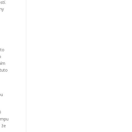
stí.
ihy
éto
o
ním
 tuto
ou
é
tempu
, že