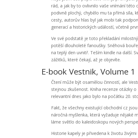
rád, a jak by to ovlivnilo vaše vnímání této
podivně plochý, chybělo mu ta přímá síla, k
cesty, autorův hlas byl jak mobi tak podpor
generací a historických událostí, včetně pr
Ve své podstatě je toto překladání milostn
potěší dlouholeté fanoušky. Sněhová bouře v
na teplý den uvnitř. Teším kindle na další. 
zážitků, které čekají, až je objevíte.
E-book Vestnik, Volume 1
Čtení může být osamělou činností, ale Vest
stejnou zkušenost. Kniha recenze otázky o 
relevantní dnes jako bylo na počátku 20. sto
Fakt, že všechny existující obchodní cz jso
náročná myšlenka, která vyžaduje nějaké myš
láme světlo do kaleidoskopu nových perspek
Historie kapely je přivedena k životu živými 