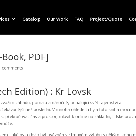
vices
Catalog
Our Work
FAQ
Project/Quote
Co
E-Book, PDF]
0 comments
ch Edition) : Kr Lovsk
rozvážím záhadu, pomalu a náročně, odhalující svět tajemství a
neočekávanější než poslední. V mnoha ohledech byla tato kniha mocno
 překračovat čas a prostor, mluvit k online na základní, lidské úrovn
nemůže.
l jsem, jaké by to bylo být uvězněn ve tmavém výtahu s někým, koho 