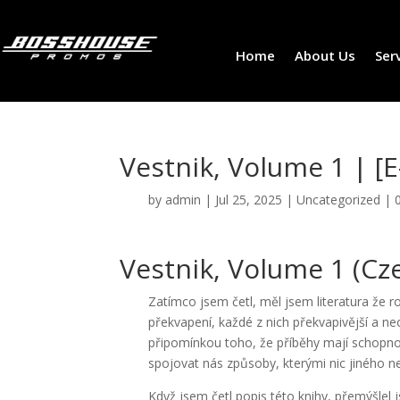
Home
About Us
Ser
Vestnik, Volume 1 | [
by
admin
|
Jul 25, 2025
|
Uncategorized
|
Vestnik, Volume 1 (Cze
Zatímco jsem četl, měl jsem literatura že 
překvapení, každé z nich překvapivější a 
připomínkou toho, že příběhy mají schopnost
spojovat nás způsoby, kterými nic jiného 
Když jsem četl popis této knihy, přemýšle