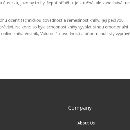
a éterická, jako by to byl šepot příběhu. Je stručná, ale zanechává trv
hu ocenit technickou dovednost a řemeslnost knihy, její pečlivou
rávění. Na konci to byla schopnost knihy vyvolat silnou emocionální
online kniha Vestnik, Volume 1 dovednosti a připomenutí síly vyprávě
Company
About Us