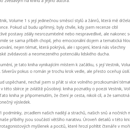
lo zvědavým na knihu a jejího autora.
tnik, Volume 1 s její jedinečnou směsicí stylů a žánrů, která mě držel
ce. Pokud už budu upřímný, byly chvíle, kdy jsem recenze cítil
livé postavy zdály nesrozumitelné nebo nespravedlivé, ale nakonec s
jakmile se sama příběh chopil, jeho emocionální dojem a tematická hl
vování, nejen témat, která pokrývá, ale i spojení, která nás všechny
lidské zvědavosti a neomezeného potenciálu lidského ducha.
mění, je tato kniha vynikajícím místem k začátku, s její Vestnik, Vol
Silverův pokus o román je trochu krok vedle, ale přesto oceňuji úsilí
d uspěchané, nechal jsem si přát si více volného prozkoumání témat
této sbírce je zvláště působivý. kniha poznatky o poezii Vestnik, V
ato kniha je připomenutím, že čtení je cesta, nikoli cíl, a že samotná
 konečný výsledek.
1 podmínky, zrcadlem našich nadějí a strachů, našich snů a nočních 
naše příběhy jsou součástí většího narativu. Úroveň detailů v této kni
rotagonistových myšlenek a pocitů, které hrozí pohltit čtenáře v moř