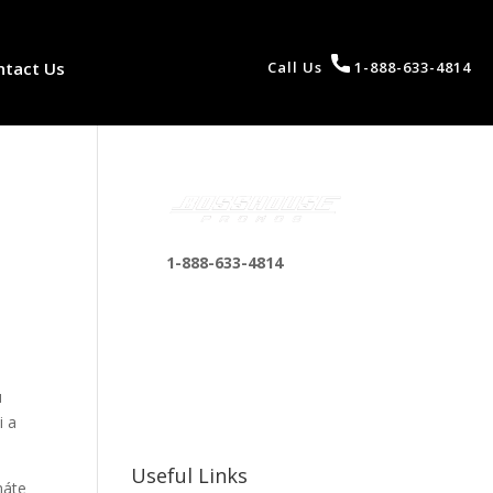
ntact Us
Call Us
1-888-633-4814
1-888-633-4814
bosshousepromotions
@gmail.com
255 N D St suite 401 h,
San Bernardino, CA
u
92410, United States
i a
Useful Links
máte