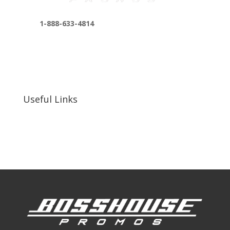
1-888-633-4814
bosshousepromotions@gmail.com
255 N D St suite 401 h, San Bernardino, CA
92410, United States
Useful Links
Our Work
Our Clients