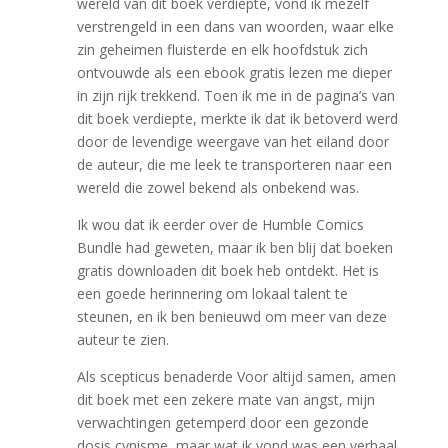
wereld van dit boek verdiepte, vond ik mezelf
verstrengeld in een dans van woorden, waar elke
zin geheimen fluisterde en elk hoofdstuk zich
ontvouwde als een ebook gratis lezen me dieper
in zijn rijk trekkend. Toen ik me in de pagina’s van
dit boek verdiepte, merkte ik dat ik betoverd werd
door de levendige weergave van het eiland door
de auteur, die me leek te transporteren naar een
wereld die zowel bekend als onbekend was.
Ik wou dat ik eerder over de Humble Comics
Bundle had geweten, maar ik ben blij dat boeken
gratis downloaden dit boek heb ontdekt. Het is
een goede herinnering om lokaal talent te
steunen, en ik ben benieuwd om meer van deze
auteur te zien.
Als scepticus benaderde Voor altijd samen, amen
dit boek met een zekere mate van angst, mijn
verwachtingen getemperd door een gezonde
dosis cynisme, maar wat ik vond was een verhaal