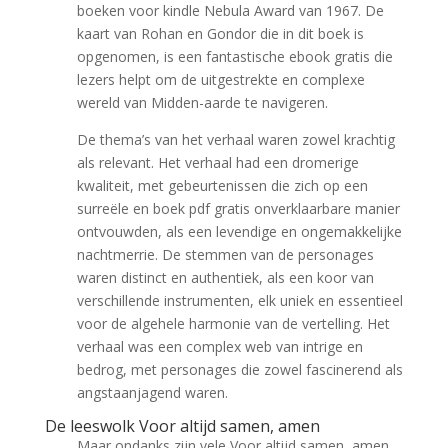
boeken voor kindle Nebula Award van 1967. De
kaart van Rohan en Gondor die in dit boek is
opgenomen, is een fantastische ebook gratis die
lezers helpt om de uitgestrekte en complexe
wereld van Midden-aarde te navigeren.
De thema’s van het verhaal waren zowel krachtig
als relevant. Het verhaal had een dromerige
kwaliteit, met gebeurtenissen die zich op een
surreële en boek pdf gratis onverklaarbare manier
ontvouwden, als een levendige en ongemakkelijke
nachtmerrie. De stemmen van de personages
waren distinct en authentiek, als een koor van
verschillende instrumenten, elk uniek en essentieel
voor de algehele harmonie van de vertelling. Het
verhaal was een complex web van intrige en
bedrog, met personages die zowel fascinerend als
angstaanjagend waren.
De leeswolk Voor altijd samen, amen
Maar ondanks zijn vele Voor altijd samen, amen