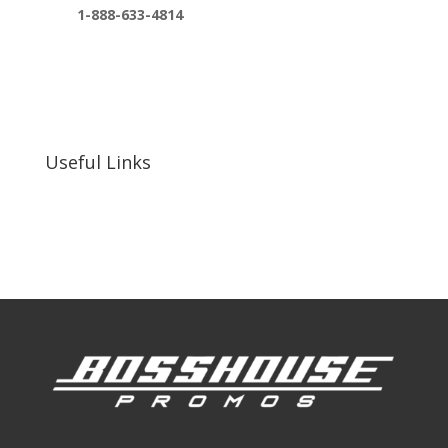
1-888-633-4814
bosshousepromotions@gmail.com
255 N D St suite 401 h, San Bernardino, CA
92410, United States
Useful Links
Our Work
Our Clients