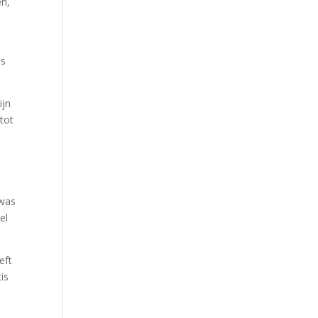
en,
.
is
ijn
 tot
 was
el
eft
is