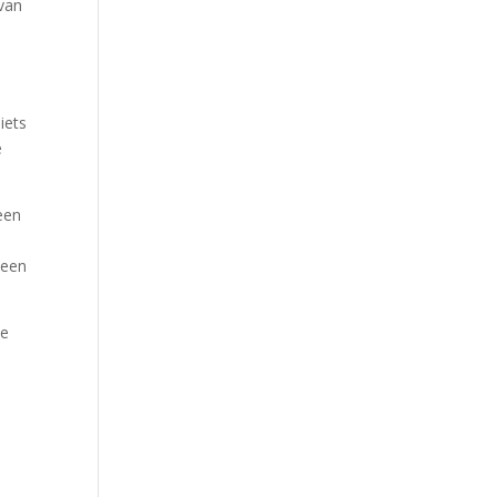
van
iets
e
 een
leen
ke