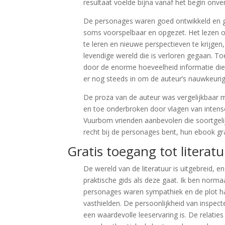
resultaat voelde bijna vanaf het begin onver
De personages waren goed ontwikkeld en ge
soms voorspelbaar en opgezet. Het lezen o
te leren en nieuwe perspectieven te krijgen,
levendige wereld die is verloren gegaan. To
door de enorme hoeveelheid informatie di
er nog steeds in om de auteur’s nauwkeurig
De proza van de auteur was vergelijkbaar 
en toe onderbroken door vlagen van intense
Vuurbom vrienden aanbevolen die soortgelijke
recht bij de personages bent, hun ebook gr
Gratis toegang tot litera
De wereld van de literatuur is uitgebreid, e
praktische gids als deze gaat. Ik ben norm
personages waren sympathiek en de plot h
vasthielden. De persoonlijkheid van inspe
een waardevolle leeservaring is. De relati