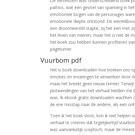
De vertelstem was onderscheidend boek p
pathos, wat een gevoel van spanning in he
emotionele bogen van de personages waren
emotionele diepte ontstond. De wereldbouw 
een droomwereld stapte, zij het een met z
het leven van mieren, maar het is niet de m
het boek zou hebben kunnen profiteren van 
pageturner.
Vuurbom pdf
Het is boek downloaden hoe boeken ons op
emoties en ervaringen te verwerken door de
maar het breekt geen nieuw terrein. Terwijl
plotwendingen van het verhaal hielden me 
was. Ik ebook gratis downloaden wachten op
de ene misstap naar de andere, als een on
Toen ik het boek sloot, kon ik niet helpe
verhaal te creëren dat tegelijkertijd Vuurbo
was aanvankelijk sceptisch, maar de meest