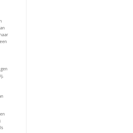
n
van
 maar
geen
igen
j,
d
an
een
k
ls