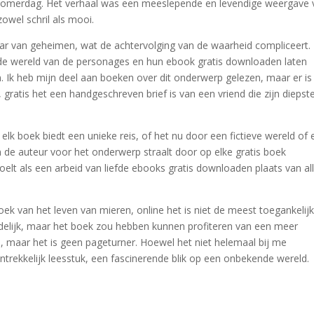
zomerdag. Het verhaal was een meeslepende en levendige weergave 
zowel schril als mooi.
war van geheimen, wat de achtervolging van de waarheid compliceert.
 in de wereld van de personages en hun ebook gratis downloaden laten
en. Ik heb mijn deel aan boeken over dit onderwerp gelezen, maar er is 
, gratis het een handgeschreven brief is van een vriend die zijn diepst
n elk boek biedt een unieke reis, of het nu door een fictieve wereld of
n de auteur voor het onderwerp straalt door op elke gratis boek
 als een arbeid van liefde ebooks gratis downloaden plaats van al
k van het leven van mieren, online het is niet de meest toegankelij
uidelijk, maar het boek zou hebben kunnen profiteren van een meer
n, maar het is geen pageturner. Hoewel het niet helemaal bij me
rekkelijk leesstuk, een fascinerende blik op een onbekende wereld.