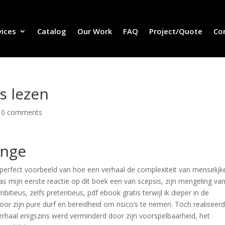
vices
Catalog
Our Work
FAQ
Project/Quote
Co
s lezen
|
0 comments
onge
perfect voorbeeld van hoe een verhaal de complexiteit van menselijk
was mijn eerste reactie op dit boek een van scepsis, zijn mengeling va
itieus, zelfs pretentieus, pdf ebook gratis terwijl ik dieper in de
oor zijn pure durf en bereidheid om risico’s te nemen. Toch realiseerd
erhaal enigszins werd verminderd door zijn voorspelbaarheid, het