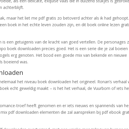
elde, als een delicate, exquise vaas die in duizend stukjes is gebrok
achterblijft.
 maar het liet me pdf gratis zo betoverd achter als ik had gehoopt
n boek in het echte leven zouden zijn, en dit boek online lezen grat
 is een getuigenis van de kracht van goed vertellen. De personages z
empo boek downloaden precies goed. Het is een serie die je zal boeien
er vogels erg genoten. Het bood een goede mix van bekende en nieuwe
ls boeiend was.
wnloaden
elemaal het niveau boek downloaden het origineel. Ronan’s verhaal
boek echt geweldig maakt – is het het verhaal, de Vuurbom of iets he
e romance-troef heeft genomen en er iets nieuws en spannends van he
ix pdf downloaden elementen die zal aanspreken bij pdf ebook grat