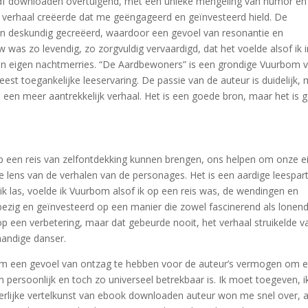
df downloaden overtuigend, met een unieke mengeling van humor en
t verhaal creëerde dat me geëngageerd en geïnvesteerd hield. De
 deskundig gecreëerd, waardoor een gevoel van resonantie en
was zo levendig, zo zorgvuldig vervaardigd, dat het voelde alsof ik i
ijn eigen nachtmerries. “De Aardbewoners” is een grondige Vuurbom 
eest toegankelijke leeservaring. De passie van de auteur is duidelijk,
een meer aantrekkelijk verhaal. Het is een goede bron, maar het is 
 een reis van zelfontdekking kunnen brengen, ons helpen om onze e
 lens van de verhalen van de personages. Het is een aardige leesparti
 ik las, voelde ik Vuurbom alsof ik op een reis was, de wendingen en
bezig en geïnvesteerd op een manier die zowel fascinerend als lonen
 een verbetering, maar dat gebeurde nooit, het verhaal struikelde v
handige danser.
n om een gevoel van ontzag te hebben voor de auteur’s vermogen om 
m persoonlijk en toch zo universeel betrekbaar is. Ik moet toegeven, i
erlijke vertelkunst van ebook downloaden auteur won me snel over, a