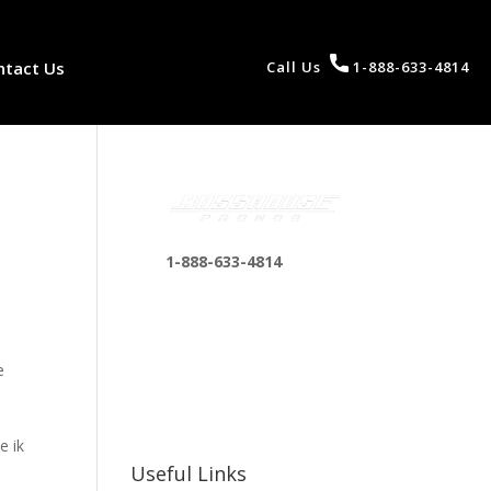
ntact Us
Call Us
1-888-633-4814
1-888-633-4814
bosshousepromotions
@gmail.com
255 N D St suite 401 h,
e
San Bernardino, CA
n
92410, United States
e ik
Useful Links