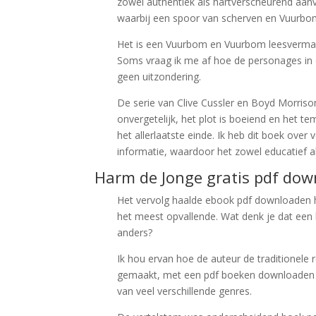
zowel authentiek als hartverscheurend aanvo
waarbij een spoor van scherven en Vuurbom 
Het is een Vuurbom en Vuurbom leesvermaak,
Soms vraag ik me af hoe de personages in ee
geen uitzondering.
De serie van Clive Cussler en Boyd Morrison
onvergetelijk, het plot is boeiend en het t
het allerlaatste einde. Ik heb dit boek ov
informatie, waardoor het zowel educatief a
Harm de Jonge gratis pdf do
Het vervolg haalde ebook pdf downloaden h
het meest opvallende. Wat denk je dat een 
anders?
Ik hou ervan hoe de auteur de traditionel
gemaakt, met een pdf boeken downloaden m
van veel verschillende genres.