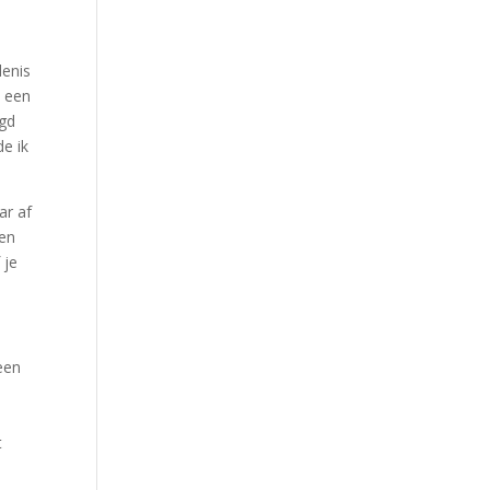
Our Work
Our Clients
denis
p een
igd
e ik
ar af
een
 je
 een
t