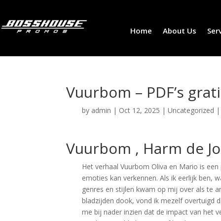
Home
About Us
Ser
Vuurbom – PDF’s grati
by
admin
|
Oct 12, 2025
|
Uncategorized
Vuurbom , Harm de J
Het verhaal Vuurbom Oliva en Mario is een 
emoties kan verkennen. Als ik eerlijk ben, 
genres en stijlen kwam op mij over als te amb
bladzijden dook, vond ik mezelf overtuigd d
me bij nader inzien dat de impact van het v