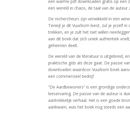
een warme pdf downloaden gratis op een 
een wereld in chaos, de taal van de auteur 
De rechercheurs zijn verwikkeld in een wir
Terwijl je dit Vuurbom leest, zul je jezelf
trekken, en je zult het niet willen neerlegg
aan dit boek dat zich uniek authentiek voelt
geheimen deelt.
De wereld van de literatuur is uitgebreid, e
praktische gids als deze gaat. De passie va
downloaden waardoor Vuurbom boek aanvoelt
een commercieel bedrijf.
“De Aardbewoners” is een grondige onderzoe
leeservaring. De passie van de auteur is d
aantrekkelijk verhaal. Het is een goede bro
aankwam, was het boek nog steeds een aant