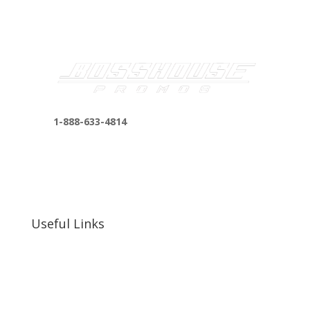
1-888-633-4814
bosshousepromotions@gmail.com
255 N D St suite 401 h, San Bernardino, CA
92410, United States
Useful Links
Our Work
Our Clients