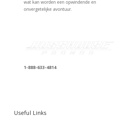
wat kan worden een opwindende en
onvergetelijke avontuur.
1-888-633-4814
bosshousepromotions@gmail.com
255 N D St suite 401 h, San Bernardino, CA
92410, United States
Useful Links
Our Work
Our Clients