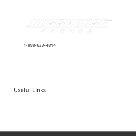
1-888-633-4814
bosshousepromotions@gmail.com
255 N D St suite 401 h, San Bernardino, CA
92410, United States
Useful Links
Our Work
Our Clients