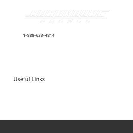
1-888-633-4814
bosshousepromotions@gmail.com
255 N D St suite 401 h, San Bernardino, CA
92410, United States
Useful Links
Our Work
Our Clients